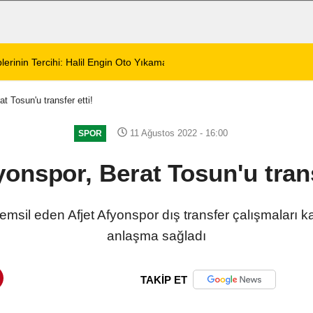
lerinin Tercihi: Halil Engin Oto Yıkama
02:11
Şarkıcı Cansever 
at Tosun'u transfer etti!
11 Ağustos 2022 - 16:00
SPOR
yonspor, Berat Tosun'u trans
temsil eden Afjet Afyonspor dış transfer çalışmaları
anlaşma sağladı
TAKİP ET