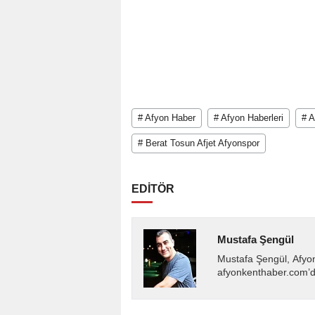
# Afyon Haber
# Afyon Haberleri
# A
# Berat Tosun Afjet Afyonspor
EDİTÖR
Mustafa Şengül
Mustafa Şengül, Afyo
afyonkenthaber.com’da
almakta, haber akışı..