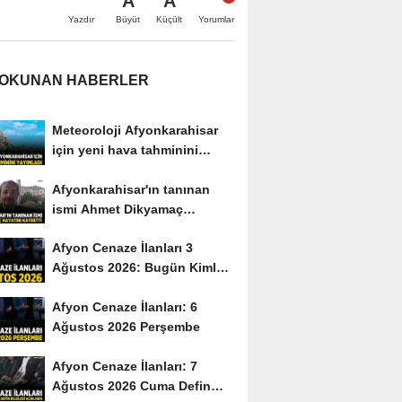
A
A
Büyüt
Küçült
Yazdır
Yorumlar
 OKUNAN HABERLER
Meteoroloji Afyonkarahisar
için yeni hava tahminini
yayımladı
Afyonkarahisar'ın tanınan
ismi Ahmet Dikyamaç
hayatını kaybetti
Afyon Cenaze İlanları 3
Ağustos 2026: Bugün Kimler
Vefat Etti?
Afyon Cenaze İlanları: 6
Ağustos 2026 Perşembe
Afyon Cenaze İlanları: 7
Ağustos 2026 Cuma Defin