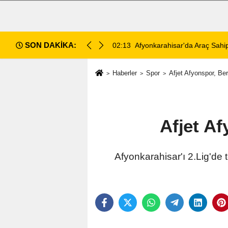
SON DAKİKA:
di: 2 ölü, 2 yaralı
02:13
Afyonkarahisar'da Araç Sahip
Haberler
Spor
Afjet Afyonspor, Ber
Afjet Af
Afyonkarahisar'ı 2.Lig'de 