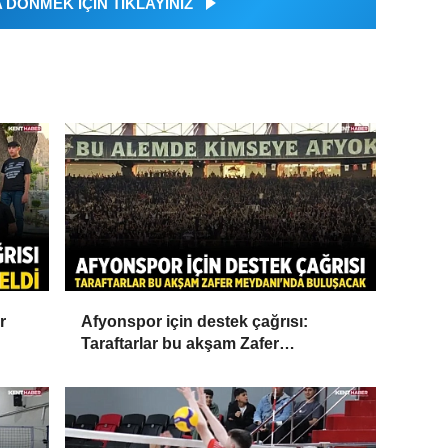
DÖNMEK İÇİN TIKLAYINIZ
r
Afyonspor için destek çağrısı:
Taraftarlar bu akşam Zafer
Meydanı'nda buluşacak