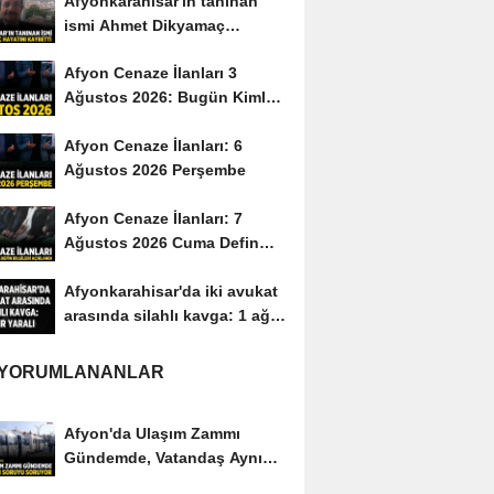
Afyonkarahisar'ın tanınan
ismi Ahmet Dikyamaç
hayatını kaybetti
Afyon Cenaze İlanları 3
Ağustos 2026: Bugün Kimler
Vefat Etti?
Afyon Cenaze İlanları: 6
Ağustos 2026 Perşembe
Afyon Cenaze İlanları: 7
Ağustos 2026 Cuma Defin
Bilgileri Açıklandı
Afyonkarahisar'da iki avukat
arasında silahlı kavga: 1 ağır
yaralı
 YORUMLANANLAR
Afyon'da Ulaşım Zammı
Gündemde, Vatandaş Aynı
Soruyu Soruyor