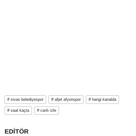
# sivas belediyespor
# afjet afyonspor
# hangi kanalda
# saat kaçta
# canlı izle
EDİTÖR