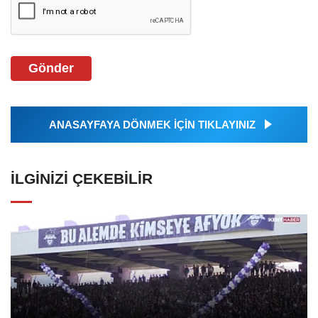
Gönder
ANASAYFAYA DÖNMEK İÇİN TIKLAYINIZ
İLGINIZI ÇEKEBILIR