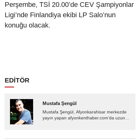
Perşembe, TSİ 20.00’de CEV Şampiyonlar
Ligi’nde Finlandiya ekibi LP Salo’nun
konuğu olacak.
EDİTÖR
Mustafa Şengül
Mustafa Şengül, Afyonkarahisar merkezde
yayın yapan afyonkenthaber.com’da uzun
yıllardır yerel internet medyasında görev
almakta, haber akışı...