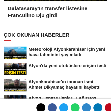
Galatasaray'ın transfer listesine
Franculino Dju girdi
ÇOK OKUNAN HABERLER
Meteoroloji Afyonkarahisar için yeni
hava tahminini yayımladı
Afyon'da yeni otobüslere erişim testi
Afyonkarahisar'ın tanınan ismi
Ahmet Dikyamaç hayatını kaybetti
Afyon Cenaze İlanları 3 Ağustos
2026: Bugün Kimler Vefat Etti?