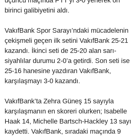
üçüncü maçında PTT’yi 3-0 yenerek on
birinci galibiyetini aldı.
VakıfBank Spor Sarayı’ndaki mücadelenin
çekişmeli geçen ilk setini VakıfBank 25-21
kazandı. İkinci seti de 25-20 alan sarı-
siyahlılar durumu 2-0’a getirdi. Son seti ise
25-16 hanesine yazdıran VakıfBank,
karşılaşmayı 3-0 kazandı.
VakıfBank’ta Zehra Güneş 15 sayıyla
karşılaşmanın en skoreri olurken; Isabelle
Haak 14, Michelle Bartsch-Hackley 13 sayı
kaydetti. VakıfBank, sıradaki maçında 9