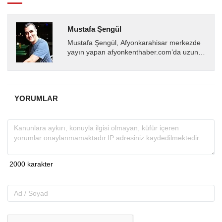
Mustafa Şengül
Mustafa Şengül, Afyonkarahisar merkezde
yayın yapan afyonkenthaber.com’da uzun
yıllardır yerel internet medyasında görev
almakta, haber akışı...
YORUMLAR