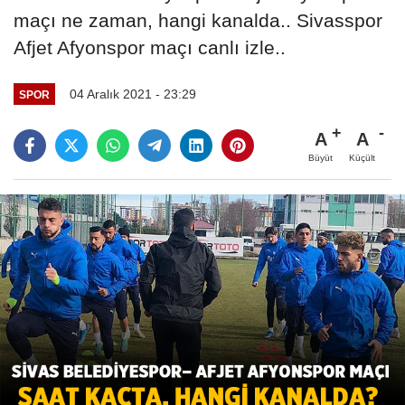
maçı ne zaman, hangi kanalda.. Sivasspor
Afjet Afyonspor maçı canlı izle..
04 Aralık 2021 - 23:29
SPOR
A
A
Büyüt
Küçült