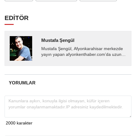
EDİTÖR
Mustafa Şengül
Mustafa Şengül, Afyonkarahisar merkezde
yayın yapan afyonkenthaber.com’da uzun
yıllardır yerel internet medyasında görev
almakta, haber akışı...
YORUMLAR