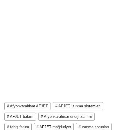
# Afyonkarahisar AFJET
# AFJET ısınma sistemleri
# AFJET bakım
# Afyonkarahisar enerji zammı
# fahiş fatura
# AFJET mağduriyet
# ısınma sorunları