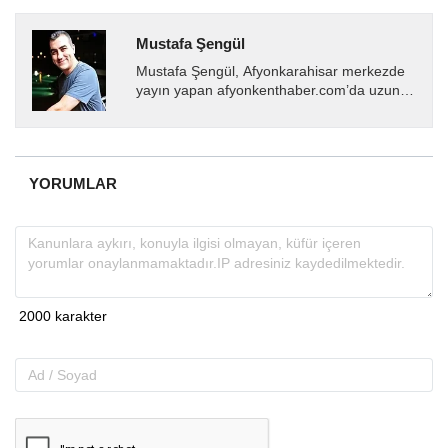
Mustafa Şengül
Mustafa Şengül, Afyonkarahisar merkezde
yayın yapan afyonkenthaber.com’da uzun
yıllardır yerel internet medyasında görev
almakta, haber akışı...
YORUMLAR