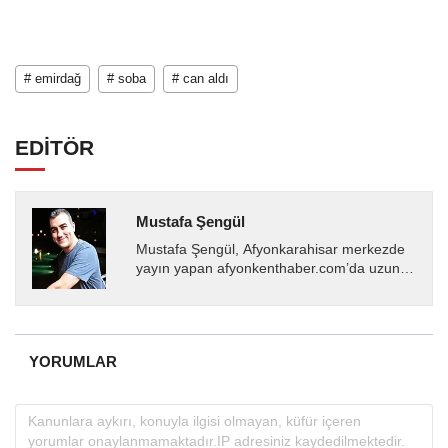
# emirdağ
# soba
# can aldı
EDİTÖR
Mustafa Şengül
Mustafa Şengül, Afyonkarahisar merkezde
yayın yapan afyonkenthaber.com’da uzun
yıllardır yerel internet medyasında görev
almakta, haber akışı...
YORUMLAR