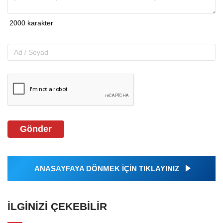
Gönder
ANASAYFAYA DÖNMEK İÇİN TIKLAYINIZ
İLGINIZI ÇEKEBILIR