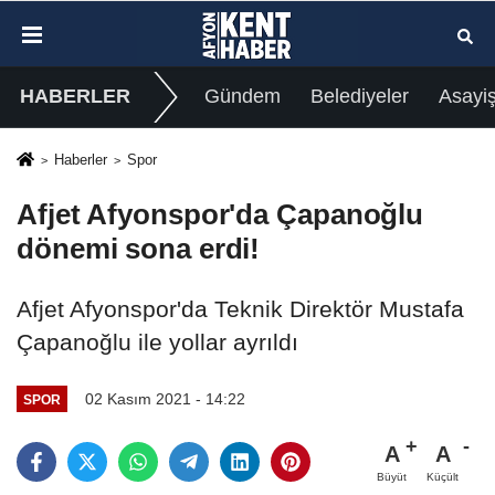
HABERLER
Gündem
Belediyeler
Asayi
Haberler
Spor
Afjet Afyonspor'da Çapanoğlu
dönemi sona erdi!
Afjet Afyonspor'da Teknik Direktör Mustafa
Çapanoğlu ile yollar ayrıldı
02 Kasım 2021 - 14:22
SPOR
A
A
Büyüt
Küçült