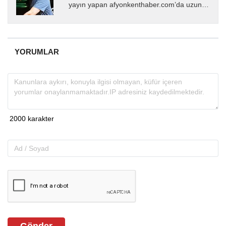
yayın yapan afyonkenthaber.com’da uzun
yıllardır yerel internet medyasında görev
almakta, haber akışı...
YORUMLAR
Gönder