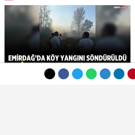
Emirdağ'da Köy Yangını Söndürüldü:
Ekipler Seferber Oldu