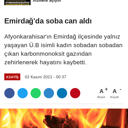
hizmete açıyor
Emirdağ'da soba can aldı
Afyonkarahisar'ın Emirdağ ilçesinde yalnız
yaşayan Ü.B isimli kadın sobadan sobadan
çıkan karbonmonoksit gazından
zehirlenerek hayatını kaybetti.
02 Kasım 2021 - 00:37
ASAYIŞ
A
A
Büyüt
Küçült