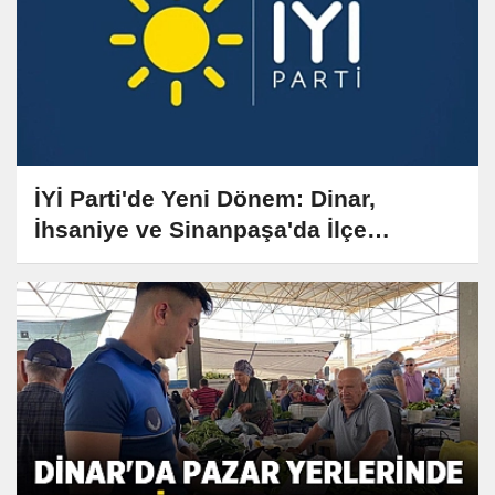
İYİ Parti'de Yeni Dönem: Dinar,
İhsaniye ve Sinanpaşa'da İlçe
Başkanları Değişti!