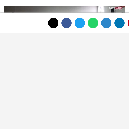
Şuhut Belediyesi Voleybol Okulu yaz
döneminde yoğun ilgi görüyor