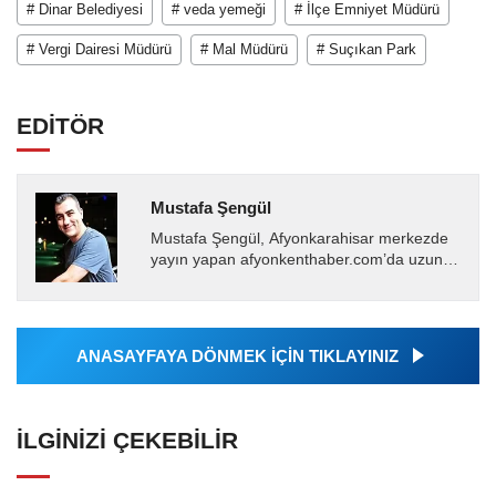
# Dinar Belediyesi
# veda yemeği
# İlçe Emniyet Müdürü
# Vergi Dairesi Müdürü
# Mal Müdürü
# Suçıkan Park
EDİTÖR
Mustafa Şengül
Mustafa Şengül, Afyonkarahisar merkezde
yayın yapan afyonkenthaber.com’da uzun
yıllardır yerel internet medyasında görev
almakta, haber akışı...
ANASAYFAYA DÖNMEK İÇİN TIKLAYINIZ
İLGINIZI ÇEKEBILIR