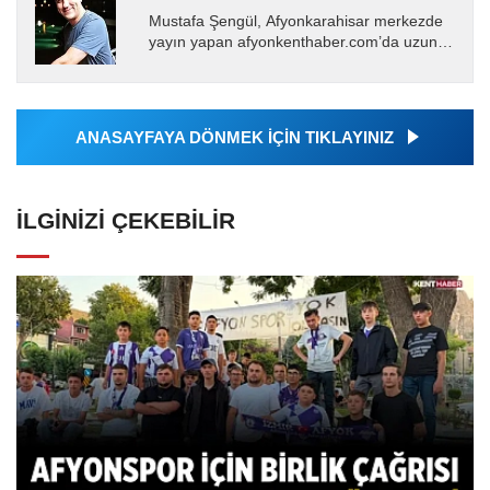
Mustafa Şengül, Afyonkarahisar merkezde
yayın yapan afyonkenthaber.com’da uzun
yıllardır yerel internet medyasında görev
almakta, haber akışı...
ANASAYFAYA DÖNMEK İÇİN TIKLAYINIZ
İLGINIZI ÇEKEBILIR