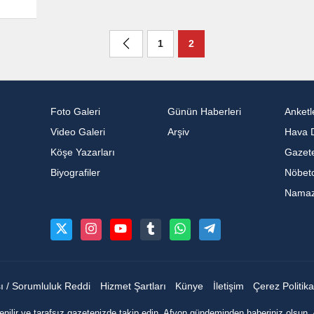
1
2
Foto Galeri
Günün Haberleri
Anketl
Video Galeri
Arşiv
Hava 
Köşe Yazarları
Gazete
Biyografiler
Nöbetc
Namaz 
sı / Sorumluluk Reddi
Hizmet Şartları
Künye
İletişim
Çerez Politika
nilir ve tarafsız gazetenizde takip edin, Afyon gündeminden haberiniz olsun. 