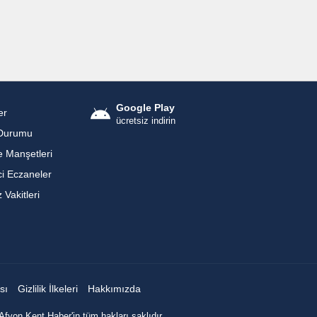
Google Play
er
ücretsiz indirin
Durumu
 Manşetleri
i Eczaneler
Vakitleri
sı
Gizlilik İlkeleri
Hakkımızda
Afyon Kent Haber'in tüm hakları saklıdır.