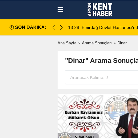
SON DAKİKA:
ahlı kavga: 1 ağır yaralı
13:28
Emirdağ Devlet Hastanesi'n
Ana Sayfa
Arama Sonuçları
Dinar
"Dinar" Arama Sonuçla