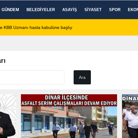
GÜNDEM
BELEDIYELER
ASAYIŞ
SIYASET
SPOR
EKO
de KBB Uzmanı hasta kabulüne başlıyor
13:24
Google DeepMind'
rı