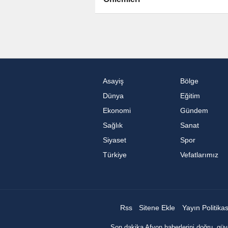
Asayiş
Bölge
Dünya
Eğitim
Ekonomi
Gündem
Sağlık
Sanat
Siyaset
Spor
Türkiye
Vefatlarımız
Rss
Sitene Ekle
Yayın Politika
Son dakika Afyon haberlerini doğru, güve