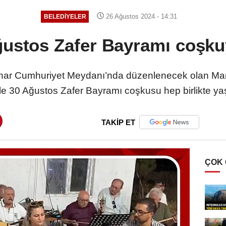
26 Ağustos 2024 - 14:31
BELEDIYELER
ğustos Zafer Bayramı coşku
nar Cumhuriyet Meydanı’nda düzenlenecek olan Mar
le 30 Ağustos Zafer Bayramı coşkusu hep birlikte y
TAKİP ET
ÇOK