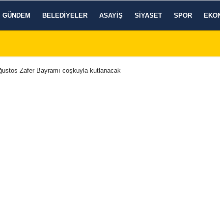
GÜNDEM
BELEDIYELER
ASAYIŞ
SIYASET
SPOR
EKO
Ağustos Zafer Bayramı coşkuyla kutlanacak