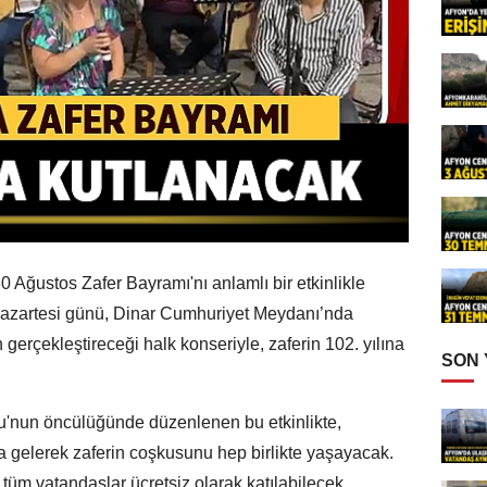
0 Ağustos Zafer Bayramı'nı anlamlı bir etkinlikle
Pazartesi günü, Dinar Cumhuriyet Meydanı’nda
gerçekleştireceği halk konseriyle, zaferin 102. yılına
SON
u'nun öncülüğünde düzenlenen bu etkinlikte,
ya gelerek zaferin coşkusunu hep birlikte yaşayacak.
tüm vatandaşlar ücretsiz olarak katılabilecek.