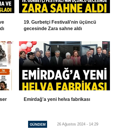
ve
19. Gurbetçi Festivali'nin üçüncü
dı
gecesinde Zara sahne aldı
nser
Emirdağ'a yeni helva fabrikası
26 Ağustos 2024 - 14:29
GÜNDEM