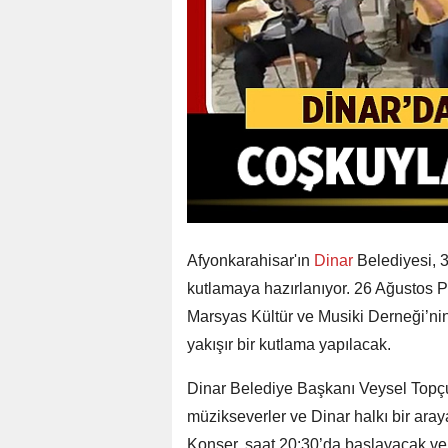
Afyonkarahisar'ın
Dinar
Belediyesi, 3
kutlamaya hazırlanıyor. 26 Ağustos 
Marsyas Kültür ve Musiki Derneği’nin 
yakışır bir kutlama yapılacak.
Dinar Belediye Başkanı Veysel Topç
müzikseverler ve Dinar halkı bir ara
Konser, saat 20:30’da başlayacak ve 