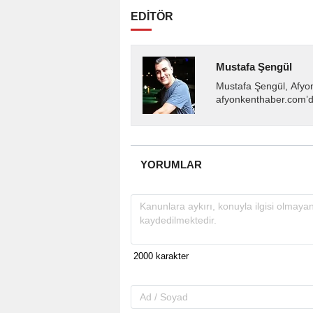
EDİTÖR
Mustafa Şengül
Mustafa Şengül, Afyo
afyonkenthaber.com’da
almakta, haber akışı..
YORUMLAR