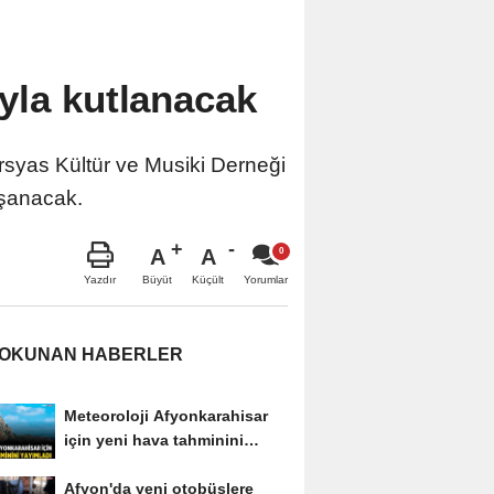
yla kutlanacak
syas Kültür ve Musiki Derneği
aşanacak.
A
A
Büyüt
Küçült
Yazdır
Yorumlar
 OKUNAN HABERLER
Meteoroloji Afyonkarahisar
için yeni hava tahminini
yayımladı
Afyon'da yeni otobüslere