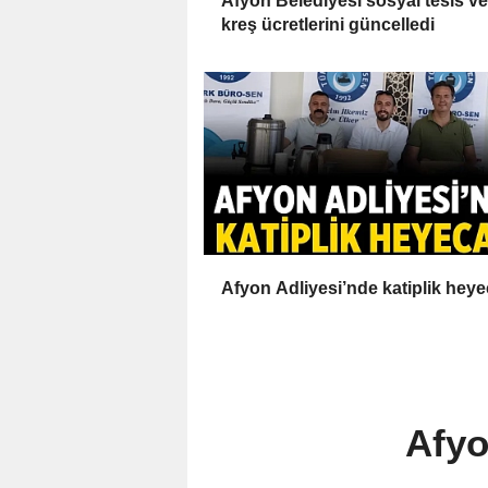
Afyon Belediyesi sosyal tesis ve
kreş ücretlerini güncelledi
Afyon Adliyesi’nde katiplik heye
Afyo