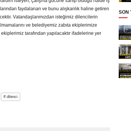
yardım isteyen, çalışma gücüne sahip olduğu halde iş
rından faydalanan ve bunu alışkanlık haline getiren
SON
ktir. Vatandaşlarımızdan isteğimiz dilencilerin
lmamalarını ve belediyemiz zabıta ekiplerimize
 ekiplerimiz tarafından yapılacaktır ifadelerine yer
# dilenci