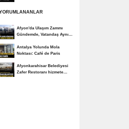
yaralı
 YORUMLANANLAR
Afyon'da Ulaşım Zammı
Gündemde, Vatandaş Aynı
Soruyu Soruyor
Antalya Yolunda Mola
Noktası: Café de Paris
Afyonkarahisar Belediyesi
Zafer Restoranı hizmete
açıyor