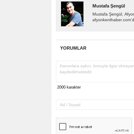
Mustafa Şengül
Mustafa Şengül, Afyo
afyonkenthaber.com’da
almakta, haber akışı..
YORUMLAR