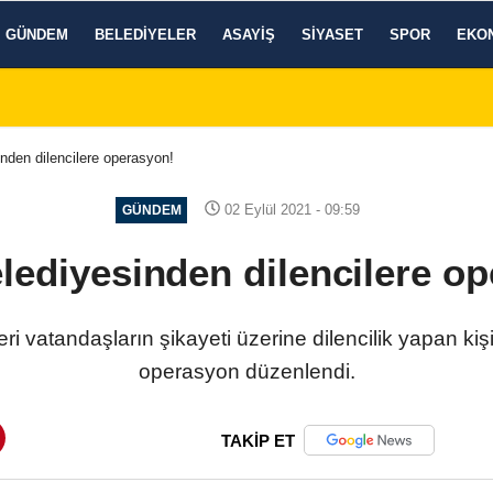
GÜNDEM
BELEDIYELER
ASAYIŞ
SIYASET
SPOR
EKO
nden dilencilere operasyon!
02 Eylül 2021 - 09:59
GÜNDEM
lediyesinden dilencilere o
ri vatandaşların şikayeti üzerine dilencilik yapan kişi
operasyon düzenlendi.
TAKİP ET