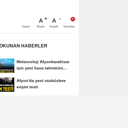
A
A
Büyüt
Küçült
Yazdır
Yorumlar
 OKUNAN HABERLER
Meteoroloji Afyonkarahisar
için yeni hava tahminini
yayımladı
Afyon'da yeni otobüslere
erişim testi
Afyonkarahisar'ın tanınan
ismi Ahmet Dikyamaç
hayatını kaybetti
Afyon Cenaze İlanları 3
Ağustos 2026: Bugün Kimler