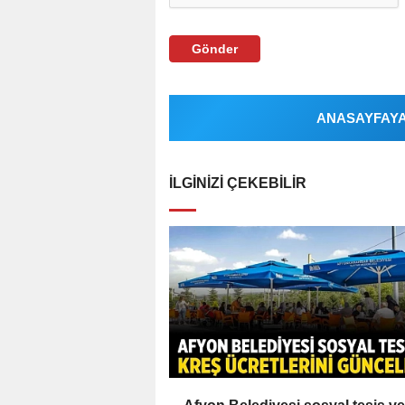
Gönder
ANASAYFAYA 
İLGINIZI ÇEKEBILIR