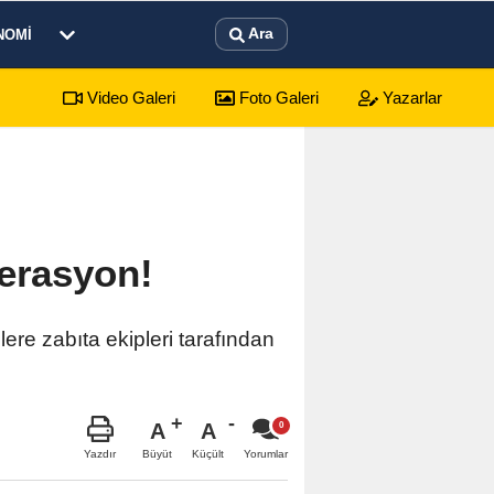
Ara
NOMI
Video Galeri
Foto Galeri
Yazarlar
perasyon!
lere zabıta ekipleri tarafından
A
A
Büyüt
Küçült
Yazdır
Yorumlar