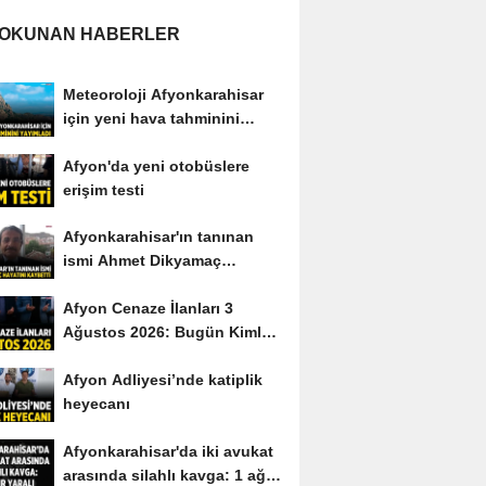
 OKUNAN HABERLER
Meteoroloji Afyonkarahisar
için yeni hava tahminini
yayımladı
Afyon'da yeni otobüslere
erişim testi
Afyonkarahisar'ın tanınan
ismi Ahmet Dikyamaç
hayatını kaybetti
Afyon Cenaze İlanları 3
Ağustos 2026: Bugün Kimler
Vefat Etti?
Afyon Adliyesi’nde katiplik
heyecanı
Afyonkarahisar'da iki avukat
arasında silahlı kavga: 1 ağır