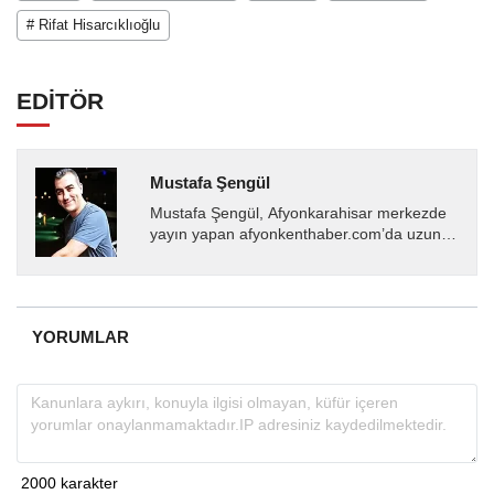
# Rifat Hisarcıklıoğlu
EDİTÖR
Mustafa Şengül
Mustafa Şengül, Afyonkarahisar merkezde
yayın yapan afyonkenthaber.com’da uzun
yıllardır yerel internet medyasında görev
almakta, haber akışı...
YORUMLAR