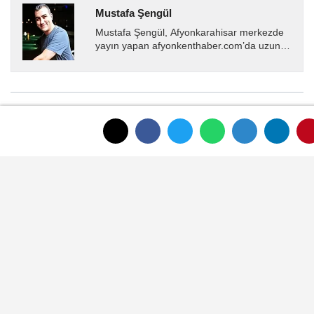
Mustafa Şengül
Mustafa Şengül, Afyonkarahisar merkezde
yayın yapan afyonkenthaber.com’da uzun
yıllardır yerel internet medyasında görev
almakta, haber akışı...
YORUMLAR