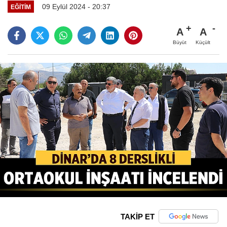
09 Eylül 2024 - 20:37
EĞITIM
A
A
Büyüt
Küçült
TAKİP ET