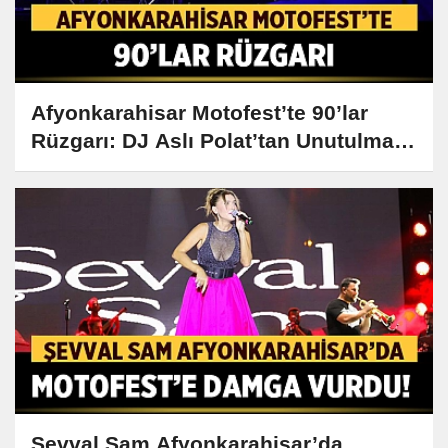
Afyonkarahisar Motofest’te 90’lar
Rüzgarı: DJ Aslı Polat’tan Unutulmaz
Performans!
Şevval Sam Afyonkarahisar’da