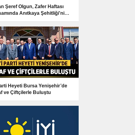
n Şeref Olgun, Zafer Haftası
amında Anıtkaya Şehitliği'ni
et Etti
Parti Heyeti Bursa Yenişehir’de
f ve Çiftçilerle Buluştu