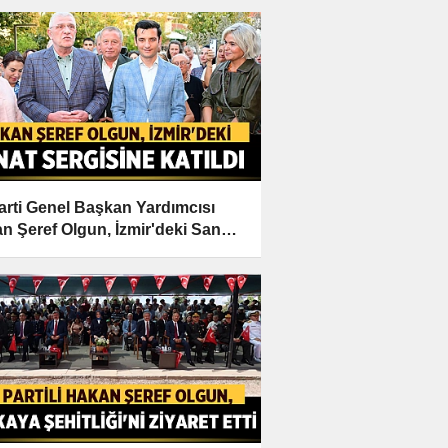
Parti Genel Başkan Yardımcısı
n Şeref Olgun, İzmir'deki Sanat
isine Katıldı