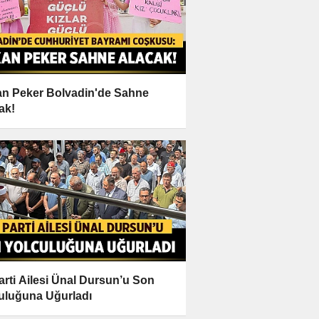
n Peker Bolvadin'de Sahne
ak!
Parti Ailesi Ünal Dursun’u Son
uluğuna Uğurladı