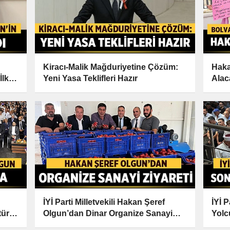
Kiracı-Malik Mağduriyetine Çözüm:
Haka
İlk
Yeni Yasa Teklifleri Hazır
Alac
İYİ Parti Milletvekili Hakan Şeref
İYİ 
tür
Olgun’dan Dinar Organize Sanayi
Yolc
Ziyareti