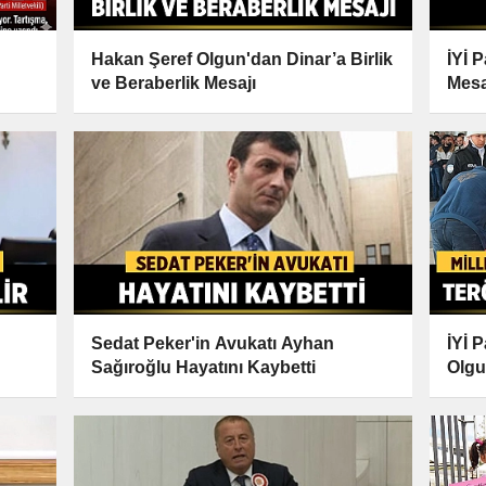
Hakan Şeref Olgun'dan Dinar’a Birlik
İYİ 
ve Beraberlik Mesajı
Mesa
Sedat Peker'in Avukatı Ayhan
İYİ P
Sağıroğlu Hayatını Kaybetti
Olgu
Tepk