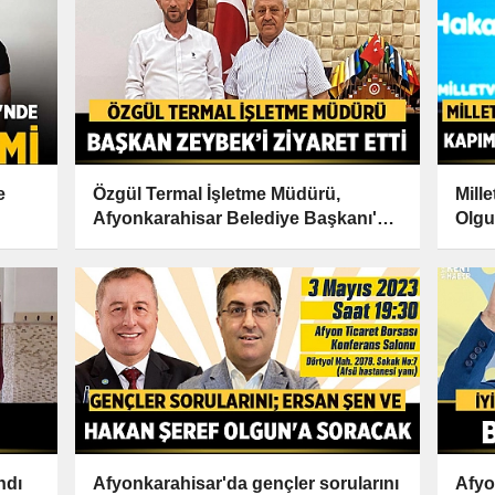
e
Özgül Termal İşletme Müdürü,
Mill
Afyonkarahisar Belediye Başkanı'nı
Olgu
Ziyaret Etti
açıkt
ndı
Afyonkarahisar'da gençler sorularını
Afyon