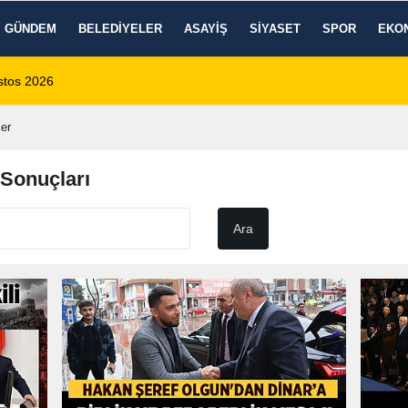
GÜNDEM
BELEDIYELER
ASAYIŞ
SIYASET
SPOR
EKO
 1 Ölü, 15 Yaralı
14:59
8 Ağustos 2026 Af
er
Sonuçları