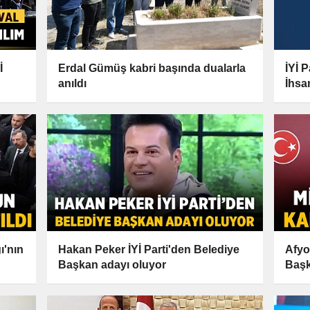
İ
Erdal Gümüş kabri başında dualarla
İYİ 
anıldı
İhsa
Başk
ı'nın
Hakan Peker İYİ Parti'den Belediye
Afyo
Başkan adayı oluyor
Başk