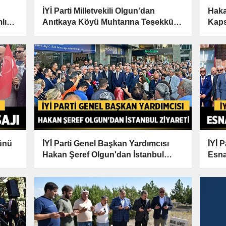
İYİ Parti Milletvekili Olgun'dan
Haka
lı
Anıtkaya Köyü Muhtarına Teşekkür
Kaps
Ziyareti
Ziyar
Günü
İYİ Parti Genel Başkan Yardımcısı
İYİ 
Hakan Şeref Olgun'dan İstanbul
Esna
Ziyareti