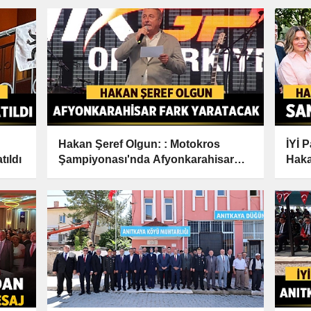
Hakan Şeref Olgun: : Motokros
İYİ 
ıldı
Şampiyonası'nda Afyonkarahisar
Haka
Fark Yaratacak!
Serg