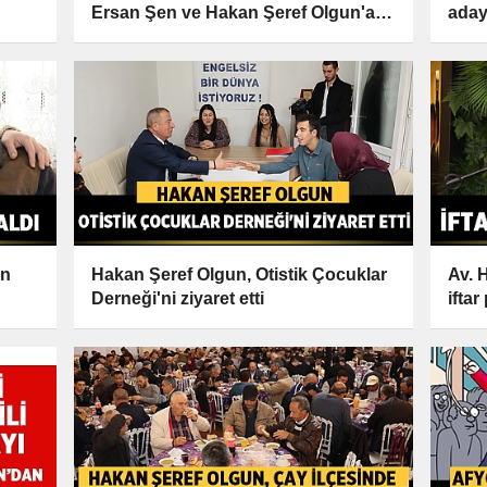
Ersan Şen ve Hakan Şeref Olgun'a
aday
soracak
ın
Hakan Şeref Olgun, Otistik Çocuklar
Av. 
Derneği'ni ziyaret etti
ifta
yapt