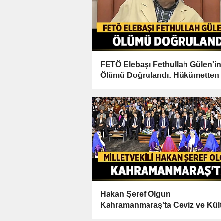
FETÖ Elebaşı Fethullah Gülen'in
Ölümü Doğrulandı: Hükümetten 
Açıklamalar
Hakan Şeref Olgun
Kahramanmaraş'ta Ceviz ve Kül
Festivali'ne Katıldı