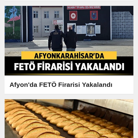
Afyon'da FETÖ Firarisi Yakalandı