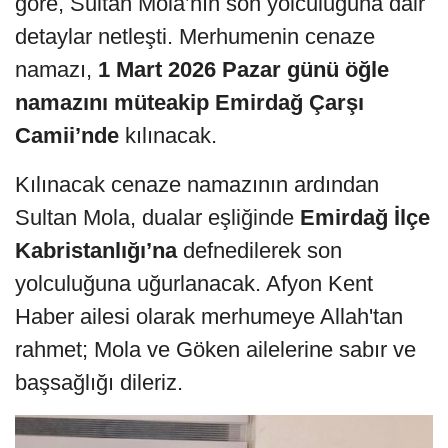
göre, Sultan Mola’nın son yolculuğuna dair
detaylar netleşti. Merhumenin cenaze
namazı,
1 Mart 2026 Pazar günü öğle
namazını müteakip Emirdağ Çarşı
Camii’nde
kılınacak.
Kılınacak cenaze namazının ardından
Sultan Mola, dualar eşliğinde
Emirdağ İlçe
Kabristanlığı’na
defnedilerek son
yolculuğuna uğurlanacak. Afyon Kent
Haber ailesi olarak merhumeye Allah'tan
rahmet; Mola ve Göken ailelerine sabır ve
başsağlığı dileriz.