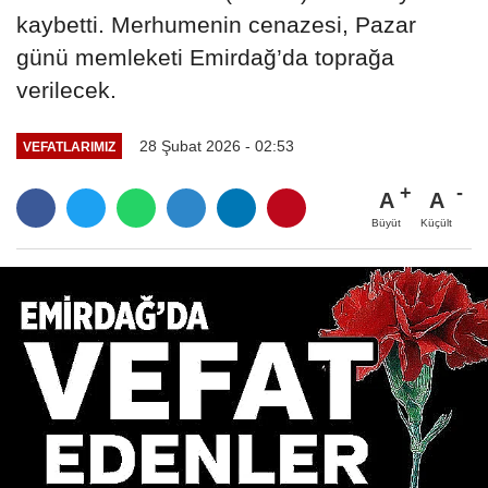
kaybetti. Merhumenin cenazesi, Pazar
günü memleketi Emirdağ’da toprağa
verilecek.
28 Şubat 2026 - 02:53
VEFATLARIMIZ
A
A
Büyüt
Küçült