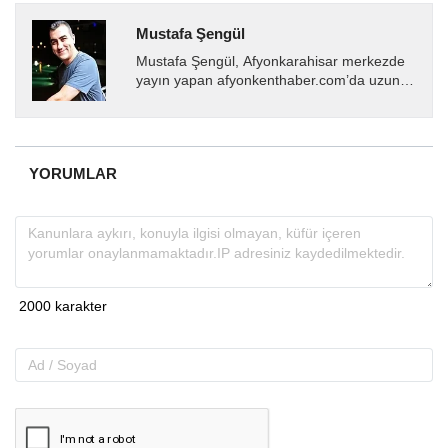
Mustafa Şengül
Mustafa Şengül, Afyonkarahisar merkezde
yayın yapan afyonkenthaber.com’da uzun
yıllardır yerel internet medyasında görev
almakta, haber akışı...
YORUMLAR