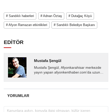
# Sandıklı haberleri
# Adnan Öztaş
# Dutağaç Köyü
# Afyon Ramazan etkinlikleri
# Sandıklı Belediye Başkanı
EDİTÖR
Mustafa Şengül
Mustafa Şengül, Afyonkarahisar merkezde
yayın yapan afyonkenthaber.com’da uzun
yıllardır yerel internet medyasında görev
almakta, haber akışı...
YORUMLAR