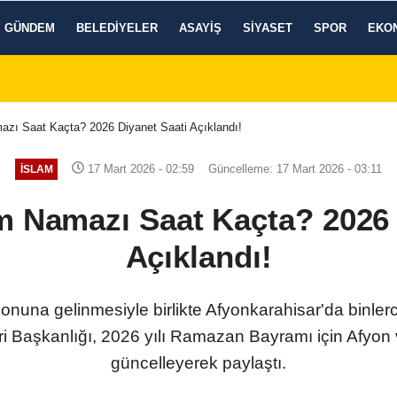
GÜNDEM
BELEDIYELER
ASAYIŞ
SIYASET
SPOR
EKO
zı Saat Kaçta? 2026 Diyanet Saati Açıklandı!
17 Mart 2026 - 02:59
Güncelleme: 17 Mart 2026 - 03:11
İSLAM
 Namazı Saat Kaçta? 2026 
Açıklandı!
nuna gelinmesiyle birlikte Afyonkarahisar'da binle
leri Başkanlığı, 2026 yılı Ramazan Bayramı için Afyon
güncelleyerek paylaştı.