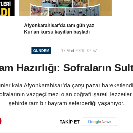
i
Afyonkarahisar'da tam gün yaz
Kur'an kursu kayıtları başladı
17 Mart 2026 - 02:57
GÜNDEM
m Hazırlığı: Sofraların Sult
ler kala Afyonkarahisar’da çarşı pazar hareketlendi,
alarının vazgeçilmezi olan coğrafi işaretli lezzetler 
şehirde tam bir bayram seferberliği yaşanıyor.
TAKİP ET