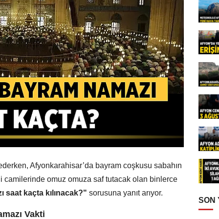
 ederken, Afyonkarahisar’da bayram coşkusu sabahın
rihi camilerinde omuz omuza saf tutacak olan binlerce
 saat kaçta kılınacak?"
sorusuna yanıt arıyor.
SON
amazı Vakti