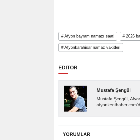
# Afyon bayram namazı saati
# 2026 b
# Afyonkarahisar namaz vakitleri
EDİTÖR
Mustafa Şengül
Mustafa Şengül, Afyo
afyonkenthaber.com’da
almakta, haber akışı..
YORUMLAR