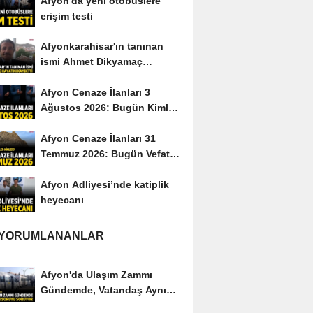
Afyon'da yeni otobüslere
erişim testi
Afyonkarahisar'ın tanınan
ismi Ahmet Dikyamaç
hayatını kaybetti
Afyon Cenaze İlanları 3
Ağustos 2026: Bugün Kimler
Vefat Etti?
Afyon Cenaze İlanları 31
Temmuz 2026: Bugün Vefat
Edenler Kimler?
Afyon Adliyesi’nde katiplik
heyecanı
 YORUMLANANLAR
Afyon'da Ulaşım Zammı
Gündemde, Vatandaş Aynı
Soruyu Soruyor