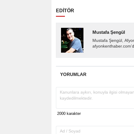
EDİTÖR
Mustafa Şengül
Mustafa Şengül, Afyo
afyonkenthaber.com’da
almakta, haber akışı..
YORUMLAR