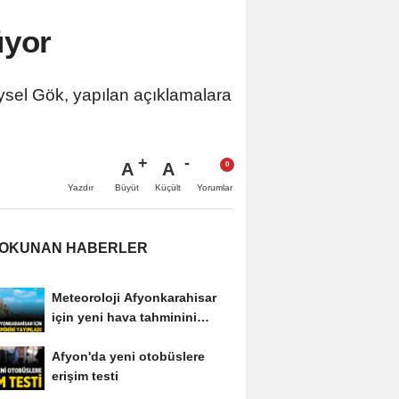
üyor
Veysel Gök, yapılan açıklamalara
A
A
Büyüt
Küçült
Yazdır
Yorumlar
 OKUNAN HABERLER
Meteoroloji Afyonkarahisar
için yeni hava tahminini
yayımladı
Afyon'da yeni otobüslere
erişim testi