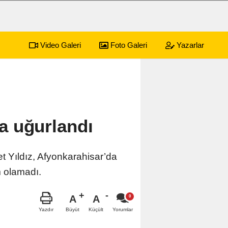
Video Galeri
Foto Galeri
Yazarlar
sürecek festival programı açıklandı
01:17
Emekli
a uğurlandı
 Yıldız, Afyonkarahisar’da
m olamadı.
A
A
Büyüt
Küçült
Yazdır
Yorumlar