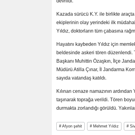
devrildi.
Kazada sürücü K.Y. ile birlikte araçt
ekiplerinin olay yerindeki ilk müdaha
Yıldız, doktorların tüm çabasına rağm
Hayatını kaybeden Yıldız için memleke
beldesinde askeri tören düzenlendi
Başkanı Muhittin Özaşkın, İlçe Jan
Müdürü Atilla Çınar, İl Jandarma Kom
sayıda vatandaş katıldı.
Kılınan cenaze namazının ardından Yı
taşınarak toprağa verildi. Tören boy
durmakta zorlandığı görüldü. Yakınları 
# Afyon şehit
# Mehmet Yıldız
# Si