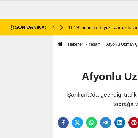
SON DAKİKA:
da değerlendirildi
11:18
Afyon Cenaze İlanları: 7 Ağus
Haberler
Yaşam
Afyonlu Uzman Ça
Afyonlu Uz
Şanlıurfa’da geçirdiği tr
toprağa v