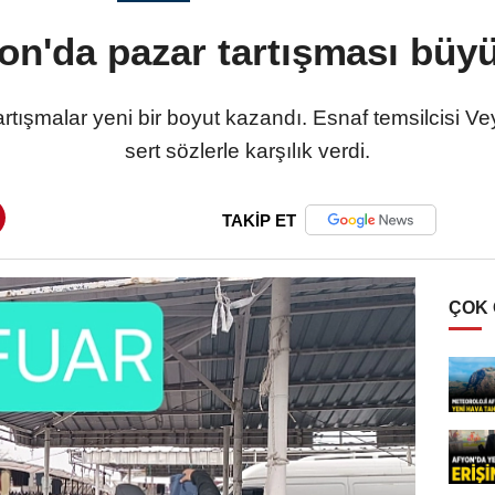
on'da pazar tartışması büy
 tartışmalar yeni bir boyut kazandı. Esnaf temsilcisi 
sert sözlerle karşılık verdi.
TAKİP ET
ÇOK