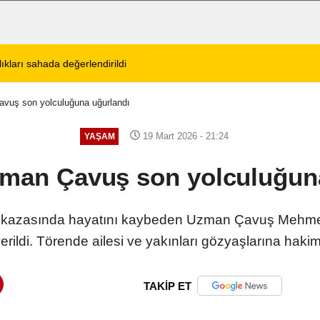
tos 2026 Cuma Defin Bilgileri Açıklandı
01:31
Dinar'da beş gün 
vuş son yolculuğuna uğurlandı
19 Mart 2026 - 21:24
YAŞAM
man Çavuş son yolculuğun
afik kazasında hayatını kaybeden Uzman Çavuş Mehmet
erildi. Törende ailesi ve yakınları gözyaşlarına haki
TAKİP ET