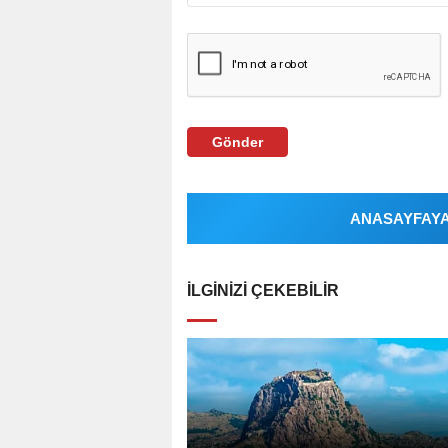
Gönder
ANASAYFAYA 
İLGINIZI ÇEKEBILIR