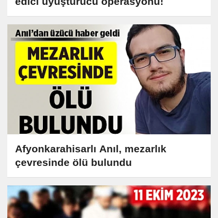
edici uyuşturucu operasyonu!
Afyonkarahisarlı Anıl, mezarlık
çevresinde ölü bulundu