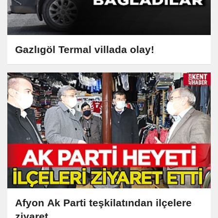
Gazlıgöl Termal villada olay!
Afyon Ak Parti teşkilatından ilçelere
ziyaret