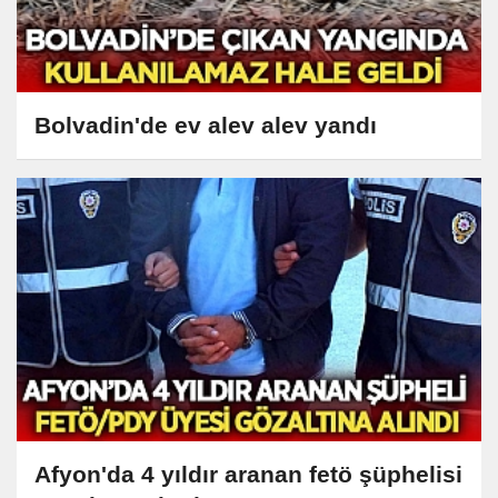
Bolvadin'de ev alev alev yandı
Afyon'da 4 yıldır aranan fetö şüphelisi