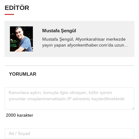
EDİTÖR
Mustafa Şengül
Mustafa Şengül, Afyonkarahisar merkezde
yayın yapan afyonkenthaber.com’da uzun
yıllardır yerel internet medyasında görev
almakta, haber akışı...
YORUMLAR