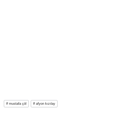
# mustafa çöl
# afyon kızılay