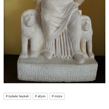
# kybele heykeli
# afyon
# müze