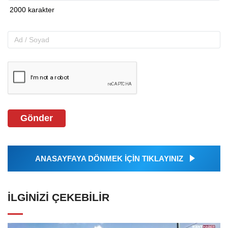
Gönder
ANASAYFAYA DÖNMEK İÇİN TIKLAYINIZ
İLGINIZI ÇEKEBILIR