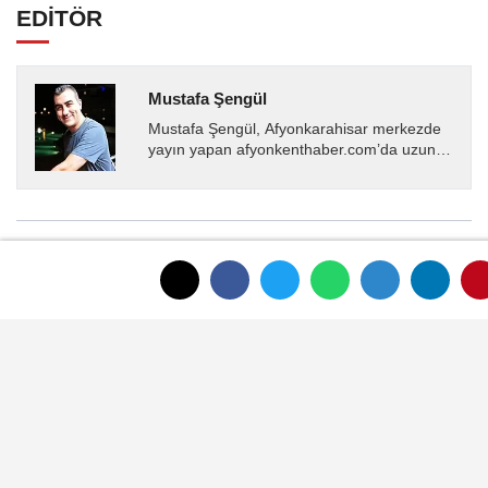
EDİTÖR
Mustafa Şengül
Mustafa Şengül, Afyonkarahisar merkezde
yayın yapan afyonkenthaber.com’da uzun
yıllardır yerel internet medyasında görev
almakta, haber akışı...
YORUMLAR