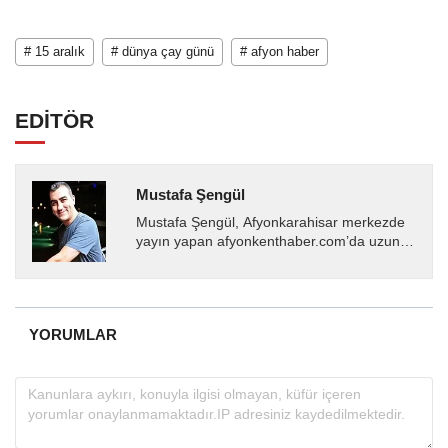
# 15 aralık
# dünya çay günü
# afyon haber
EDİTÖR
Mustafa Şengül
Mustafa Şengül, Afyonkarahisar merkezde
yayın yapan afyonkenthaber.com’da uzun
yıllardır yerel internet medyasında görev
almakta, haber akışı...
YORUMLAR