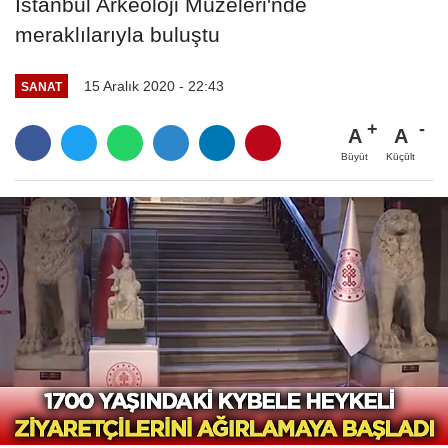
İstanbul Arkeoloji Müzeleri'nde
meraklılarıyla buluştu
15 Aralık 2020 - 22:43
SANAT
A
A
Büyüt
Küçült