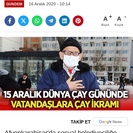
16 Aralık 2020 - 10:14
GÜNDEM
A
A
Büyüt
Küçült
TAKİP ET
Afyonkarahisar'da sosyal belediyeciliğe