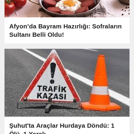
Afyon’da Bayram Hazırlığı: Sofraların
Sultanı Belli Oldu!
Şuhut'ta Araçlar Hurdaya Döndü: 1
Ölü, 1 Yaralı