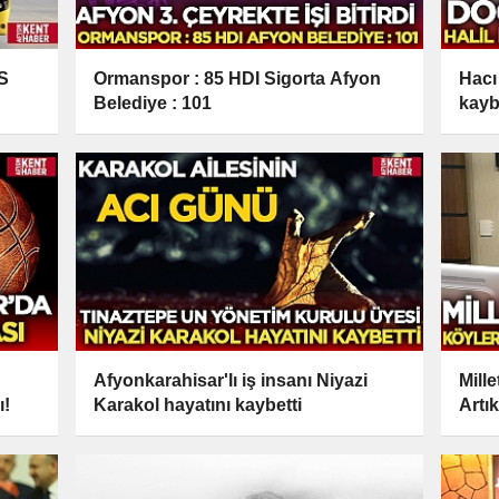
S
Ormanspor : 85 HDI Sigorta Afyon
Hacı
Belediye : 101
kayb
Afyonkarahisar'lı iş insanı Niyazi
Mill
ı!
Karakol hayatını kaybetti
Artı