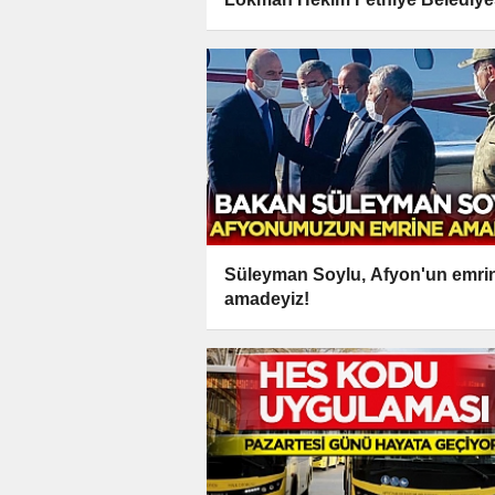
ile karşılaşacak
Süleyman Soylu, Afyon'un emri
amadeyiz!