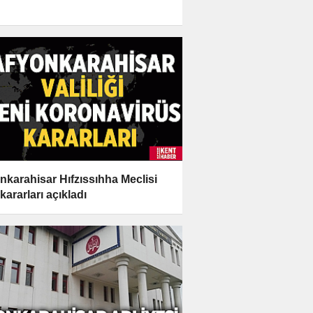
nkarahisar Hıfzıssıhha Meclisi
kararları açıkladı