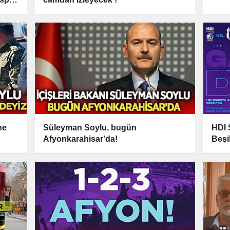
ne
Süleyman Soylu, bugün
HDI 
Afyonkarahisar'da!
Beşi