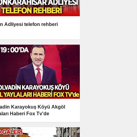
n Adliyesi telefon rehberi
adin Karayokuş Köyü Akgöl
aları Haberi Fox Tv'de