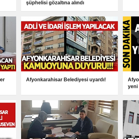
şüphelisi gözaltına alındı
er
Afyonkarahisar Belediyesi uyardı!
Afyo
yeni 