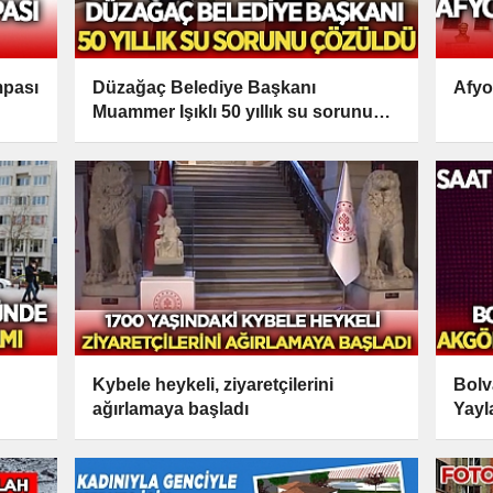
mpası
Düzağaç Belediye Başkanı
Afyo
Muammer Işıklı 50 yıllık su sorununu
çözdü
Kybele heykeli, ziyaretçilerini
Bolv
ağırlamaya başladı
Yayl