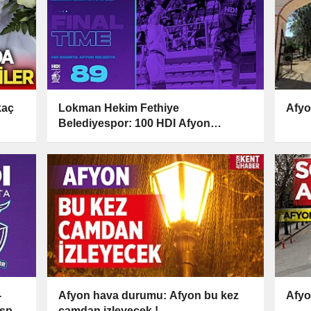
kaç
Lokman Hekim Fethiye
Afyo
Belediyespor: 100 HDI Afyon
Belediyespor: 89
-
Afyon hava durumu: Afyon bu kez
Afyo
espor
camdan izleyecek !