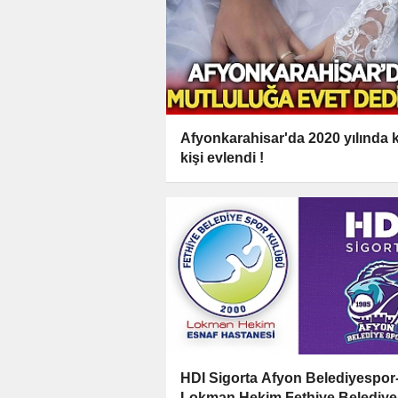
Afyonkarahisar'da 2020 yılında 
kişi evlendi !
HDI Sigorta Afyon Belediyespor
Lokman Hekim Fethiye Belediy