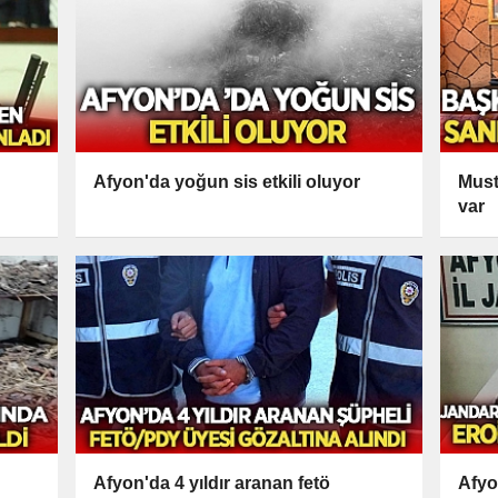
Afyon'da yoğun sis etkili oluyor
Must
var
Afyon'da 4 yıldır aranan fetö
Afyo