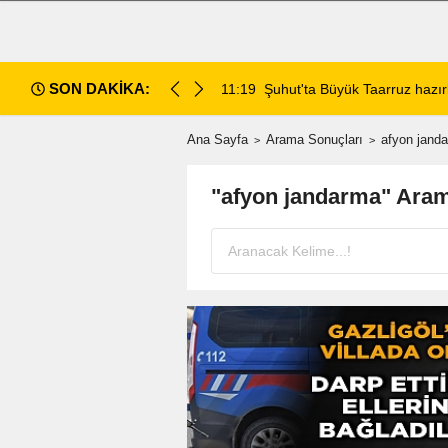
SON DAKİKA:
da değerlendirildi
11:18
Afyon Cenaze İlanları: 7 Ağus
Ana Sayfa
Arama Sonuçları
afyon jand
"afyon jandarma" Aram