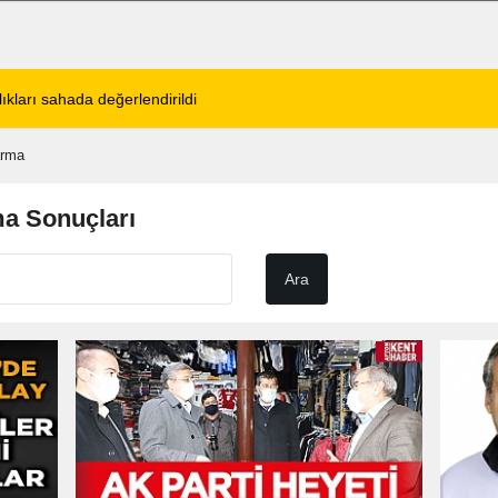
tos 2026 Cuma Defin Bilgileri Açıklandı
01:31
Dinar'da beş gün 
arma
a Sonuçları