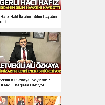
 Hafız Halil İbrahim Bilim hayatını
etti
etvekili Ali Özkaya, Köylerimiz
k Kendi Enerjisini Üretiyor