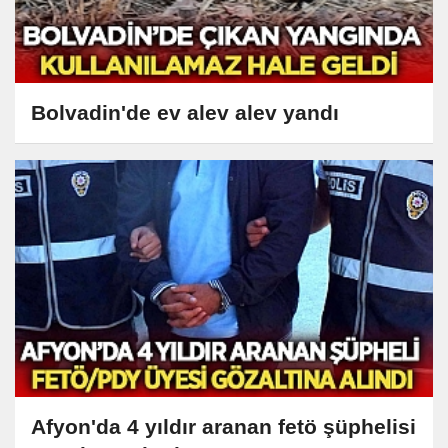
Bolvadin'de ev alev alev yandı
Afyon'da 4 yıldır aranan fetö şüphelisi