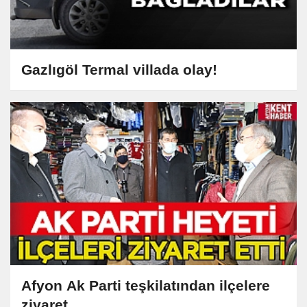
Gazlıgöl Termal villada olay!
Afyon Ak Parti teşkilatından ilçelere
ziyaret