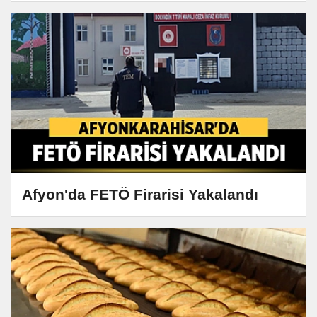
Afyon'da FETÖ Firarisi Yakalandı