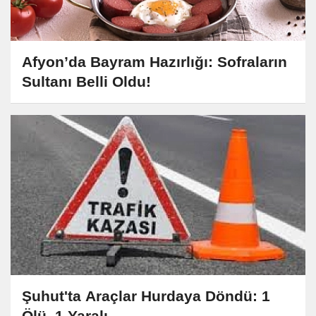
Afyon’da Bayram Hazırlığı: Sofraların
Sultanı Belli Oldu!
Şuhut'ta Araçlar Hurdaya Döndü: 1
Ölü, 1 Yaralı