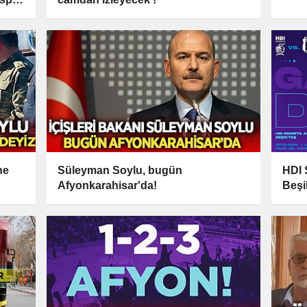
ne
Süleyman Soylu, bugün
HDI 
Afyonkarahisar'da!
Beşi