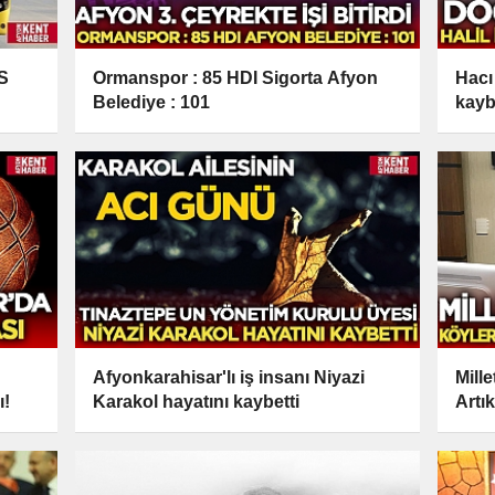
S
Ormanspor : 85 HDI Sigorta Afyon
Hacı
Belediye : 101
kayb
Afyonkarahisar'lı iş insanı Niyazi
Mill
ı!
Karakol hayatını kaybetti
Artı