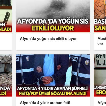
Afyon'da yoğun sis etkili oluyor
Must
var
Afyon'da 4 yıldır aranan fetö
Afyo