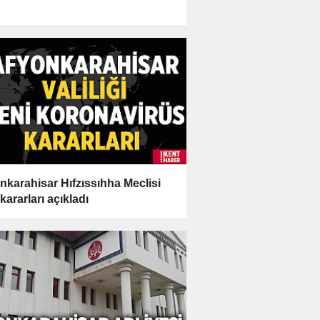
nkarahisar Hıfzıssıhha Meclisi
kararları açıkladı