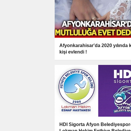
Afyonkarahisar'da 2020 yılında 
kişi evlendi !
HDI Sigorta Afyon Belediyespor
Lokman Hekim Fethiye Belediy