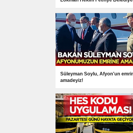
ile karşılaşacak
Süleyman Soylu, Afyon'un emri
amadeyiz!