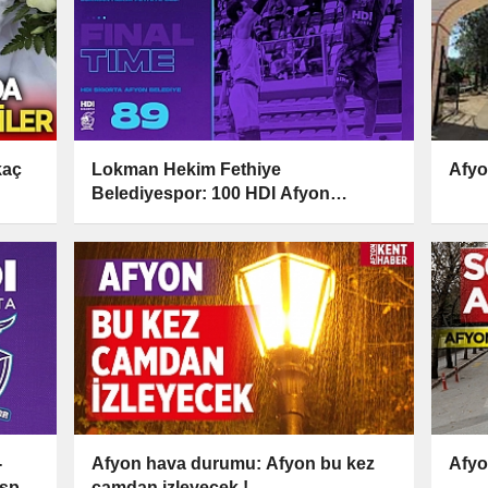
kaç
Lokman Hekim Fethiye
Afyo
Belediyespor: 100 HDI Afyon
Belediyespor: 89
-
Afyon hava durumu: Afyon bu kez
Afyo
espor
camdan izleyecek !