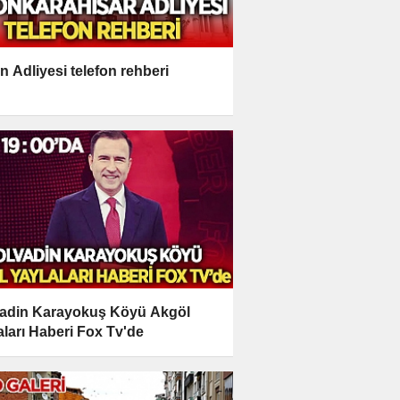
n Adliyesi telefon rehberi
adin Karayokuş Köyü Akgöl
aları Haberi Fox Tv'de