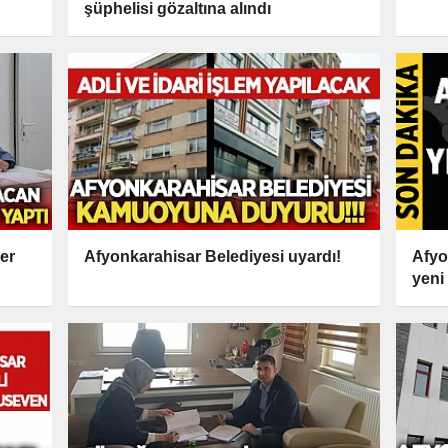
şüphelisi gözaltına alındı
er
Afyonkarahisar Belediyesi uyardı!
Afyo
yeni 