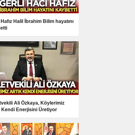
 Hafız Halil İbrahim Bilim hayatını
etti
etvekili Ali Özkaya, Köylerimiz
k Kendi Enerjisini Üretiyor