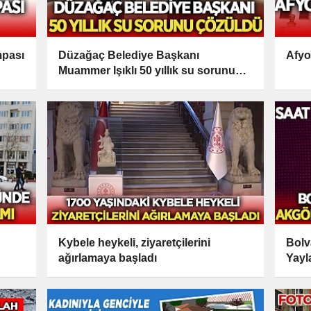
mpası
Düzağaç Belediye Başkanı
Afyo
Muammer Işıklı 50 yıllık su sorununu
çözdü
Kybele heykeli, ziyaretçilerini
Bolv
ağırlamaya başladı
Yayl