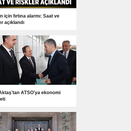
 için fırtına alarmı: Saat ve
er açıklandı
 Aktaş’tan ATSO’ya ekonomi
eti