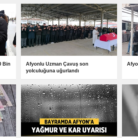
0 Bin
Afyonlu Uzman Çavuş son
Afyo
yolculuğuna uğurlandı