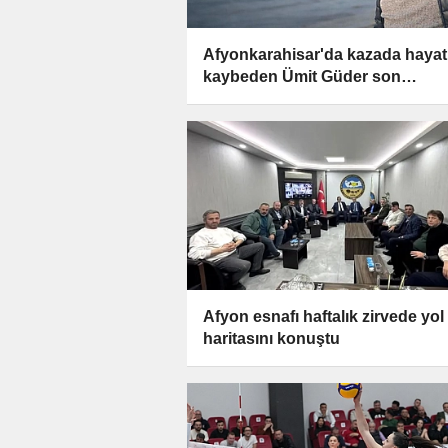
Afyonkarahisar'da kazada hayat
kaybeden Ümit Güder son
yolculuğuna uğurlanacak
Afyon esnafı haftalık zirvede yol
haritasını konuştu