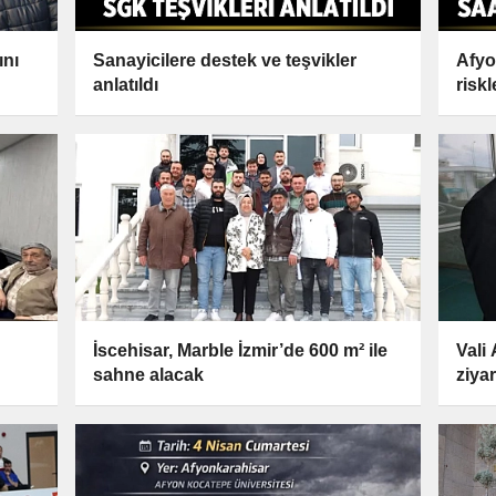
ını
Sanayicilere destek ve teşvikler
Afyon
anlatıldı
riskl
İscehisar, Marble İzmir’de 600 m² ile
Vali
sahne alacak
ziyar