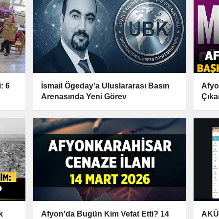
: 6
İsmail Ögeday'a Uluslararası Basın
Afyo
Arenasında Yeni Görev
Çıka
k
Afyon'da Bugün Kim Vefat Etti? 14
AKÜ 