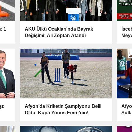
: 1
AKÜ Ülkü Ocakları'nda Bayrak
İsce
Değişimi: Ali Zoptan Atandı
Meyv
şı:
Afyon’da Kriketin Şampiyonu Belli
Afyo
Oldu: Kupa Yunus Emre’nin!
Sulta