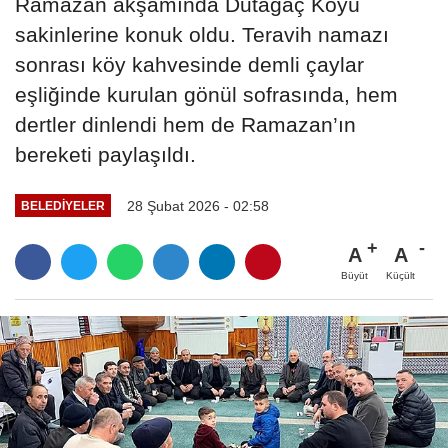
Ramazan akşamında Dutağaç Köyü
sakinlerine konuk oldu. Teravih namazı
sonrası köy kahvesinde demli çaylar
eşliğinde kurulan gönül sofrasında, hem
dertler dinlendi hem de Ramazan’ın
bereketi paylaşıldı.
28 Şubat 2026 - 02:58
BELEDIYELER
A
A
Büyüt
Küçült