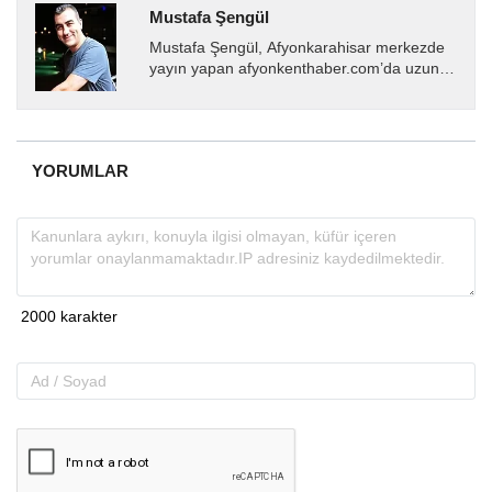
Mustafa Şengül
Mustafa Şengül, Afyonkarahisar merkezde
yayın yapan afyonkenthaber.com’da uzun
yıllardır yerel internet medyasında görev
almakta, haber akışı...
YORUMLAR