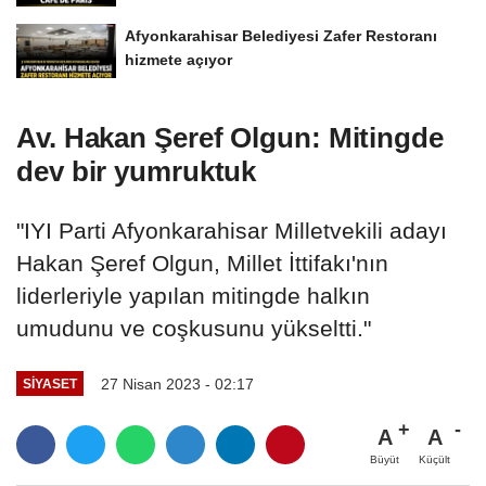
Afyonkarahisar Belediyesi Zafer Restoranı
hizmete açıyor
Av. Hakan Şeref Olgun: Mitingde
dev bir yumruktuk
"IYI Parti Afyonkarahisar Milletvekili adayı
Hakan Şeref Olgun, Millet İttifakı'nın
liderleriyle yapılan mitingde halkın
umudunu ve coşkusunu yükseltti."
27 Nisan 2023 - 02:17
SIYASET
A
A
Büyüt
Küçült