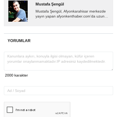
Mustafa Şengül
Mustafa Şengül, Afyonkarahisar merkezde
yayın yapan afyonkenthaber.com’da uzun
yıllardır yerel internet medyasında görev
almakta, haber akışı...
YORUMLAR