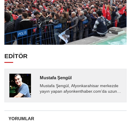
EDİTÖR
Mustafa Şengül
Mustafa Şengül, Afyonkarahisar merkezde
yayın yapan afyonkenthaber.com’da uzun
yıllardır yerel internet medyasında görev
almakta, haber akışı...
YORUMLAR