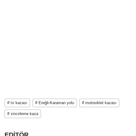
# tır kazası
# Ereğli-Karaman yolu
# motosiklet kazası
# zincirleme kaza
EDİTÖR