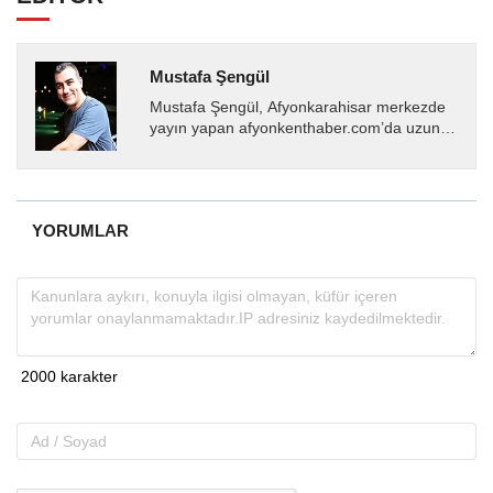
Mustafa Şengül
Mustafa Şengül, Afyonkarahisar merkezde
yayın yapan afyonkenthaber.com’da uzun
yıllardır yerel internet medyasında görev
almakta, haber akışı...
YORUMLAR