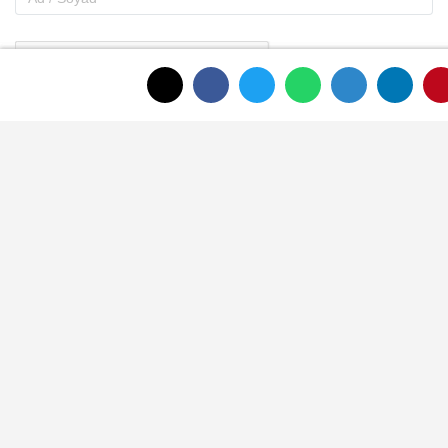
Gönder
ANASAYFAYA DÖNMEK İÇİN TIKLAYINIZ
İLGINIZI ÇEKEBILIR