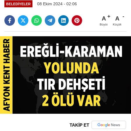
08 Ekim 2024 - 02:06
BELEDIYELER
A
A
Büyüt
Küçült
TAKİP ET