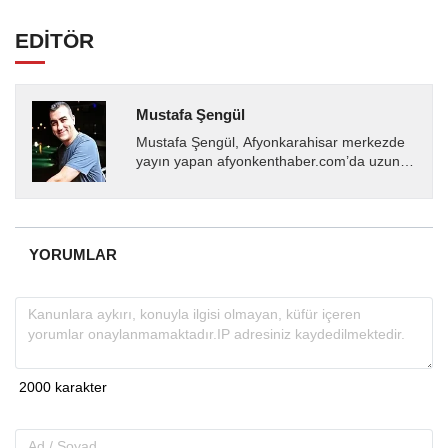
EDİTÖR
Mustafa Şengül
Mustafa Şengül, Afyonkarahisar merkezde
yayın yapan afyonkenthaber.com’da uzun
yıllardır yerel internet medyasında görev
almakta, haber akışı...
YORUMLAR