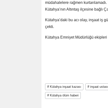
müdahalelere rağmen kurtarılamadı.
Kütahya’nın Altıntaş ilçesine bağlı Ç
Kütahya’daki bu acı olay, inşaat iş g
çekti.
Kütahya Emniyet Müdürlüğü ekipleri , 
# Kütahya inşaat kazası
# inşaat ustas
# Kütahya ölüm haberi