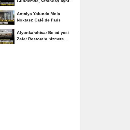
Gündemde, Vatandaş Aynı
Soruyu Soruyor
Antalya Yolunda Mola
Noktası: Café de Paris
Afyonkarahisar Belediyesi
Zafer Restoranı hizmete
açıyor