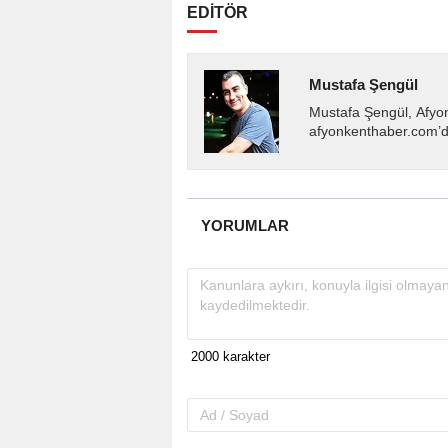
EDİTÖR
Mustafa Şengül
Mustafa Şengül, Afyo
afyonkenthaber.com’da
almakta, haber akışı..
YORUMLAR