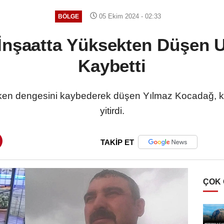
05 Ekim 2024 - 02:33
BÖLGE
İnşaatta Yüksekten Düşen U
Kaybetti
ırken dengesini kaybederek düşen Yılmaz Kocadağ, k
yitirdi.
TAKİP ET
ÇOK