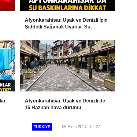
Afyonkarahisar, Uşak ve Denizli İçin
Şiddetli Sağanak Uyarısı: Su
Baskınlarına Dikkat
lar
Afyonkarahisar, Uşak ve Denizli’de
16 Haziran hava durumu
05 Ekim 2024 - 02:27
TÜRKIYE