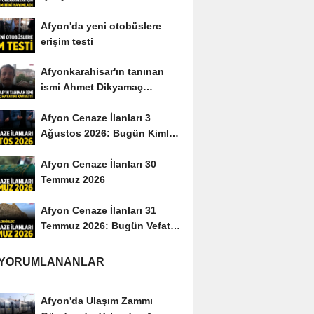
yayımladı
Afyon'da yeni otobüslere
erişim testi
Afyonkarahisar'ın tanınan
ismi Ahmet Dikyamaç
hayatını kaybetti
Afyon Cenaze İlanları 3
Ağustos 2026: Bugün Kimler
Vefat Etti?
Afyon Cenaze İlanları 30
Temmuz 2026
Afyon Cenaze İlanları 31
Temmuz 2026: Bugün Vefat
Edenler Kimler?
 YORUMLANANLAR
Afyon'da Ulaşım Zammı