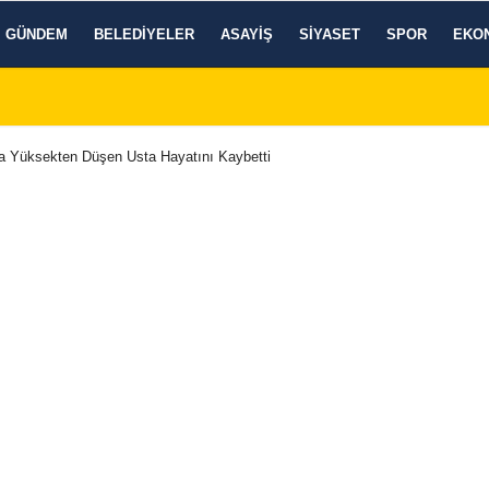
GÜNDEM
BELEDIYELER
ASAYIŞ
SIYASET
SPOR
EKO
ta Yüksekten Düşen Usta Hayatını Kaybetti