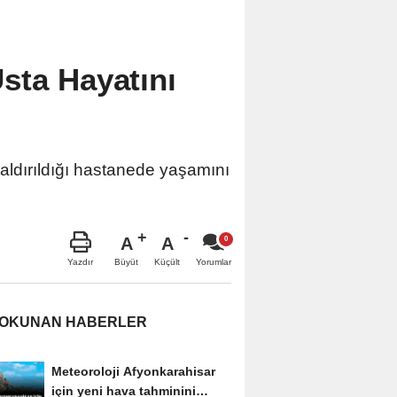
sta Hayatını
aldırıldığı hastanede yaşamını
A
A
Büyüt
Küçült
Yazdır
Yorumlar
 OKUNAN HABERLER
Meteoroloji Afyonkarahisar
için yeni hava tahminini