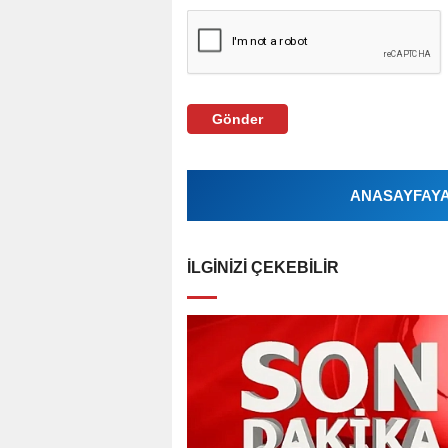
Gönder
ANASAYFAYA 
İLGINIZI ÇEKEBILIR