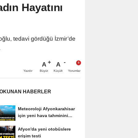
adın Hayatını
oğlu, tedavi gördüğü İzmir’de
.
A
A
Büyüt
Küçült
Yazdır
Yorumlar
 OKUNAN HABERLER
Meteoroloji Afyonkarahisar
için yeni hava tahminini
yayımladı
Afyon'da yeni otobüslere
erişim testi