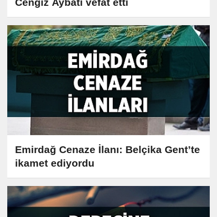
Cengiz Aybatı vefat etti
Emirdağ Cenaze İlanı: Belçika Gent’te
ikamet ediyordu