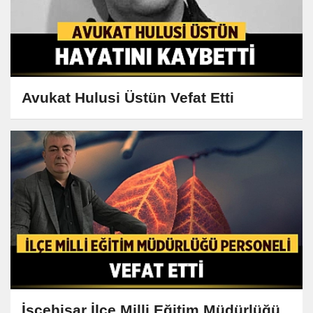
Avukat Hulusi Üstün Vefat Etti
İscehisar İlçe Milli Eğitim Müdürlüğü