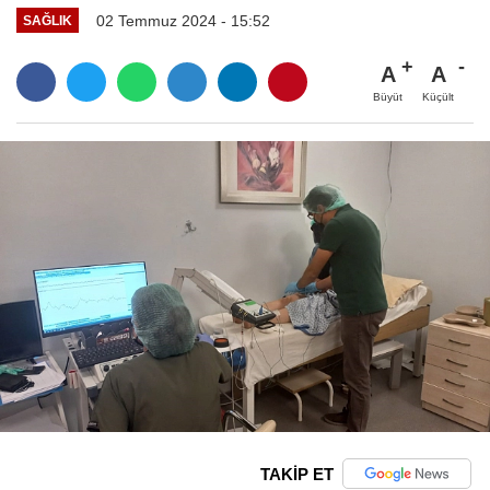
02 Temmuz 2024 - 15:52
SAĞLIK
A
A
Büyüt
Küçült
TAKİP ET