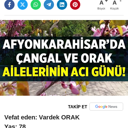
A
A
Büyüt
Küçült
TAKİP ET
Vefat eden: Vardek ORAK
Yaş: 78