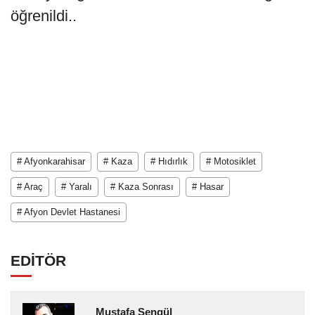
öğrenildi..
# Afyonkarahisar
# Kaza
# Hıdırlık
# Motosiklet
# Araç
# Yaralı
# Kaza Sonrası
# Hasar
# Afyon Devlet Hastanesi
EDİTÖR
Mustafa Şengül