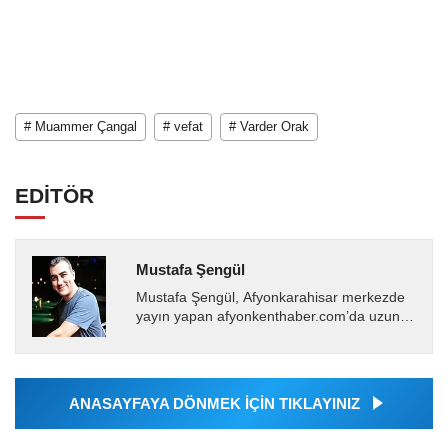
# Muammer Çangal
# vefat
# Varder Orak
EDİTÖR
Mustafa Şengül
Mustafa Şengül, Afyonkarahisar merkezde
yayın yapan afyonkenthaber.com’da uzun
yıllardır yerel internet medyasında görev
almakta, haber akışı...
ANASAYFAYA DÖNMEK İÇİN TIKLAYINIZ