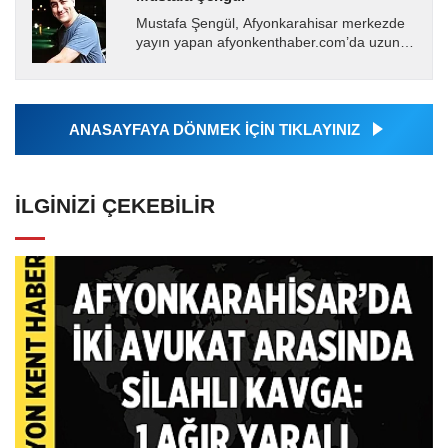
Mustafa Şengül, Afyonkarahisar merkezde
yayın yapan afyonkenthaber.com’da uzun
yıllardır yerel internet medyasında görev
almakta, haber akışı...
ANASAYFAYA DÖNMEK İÇİN TIKLAYINIZ
İLGINIZI ÇEKEBILIR