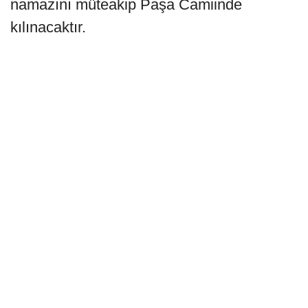
namazını müteakip Paşa Camiinde
kılınacaktır.