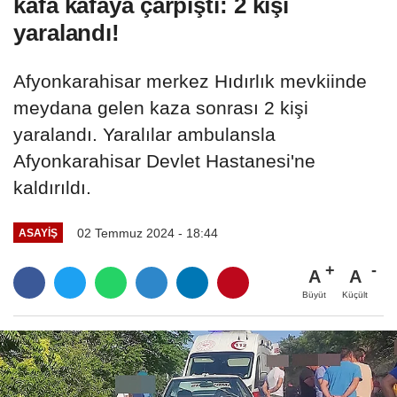
kafa kafaya çarpıştı: 2 kişi
yaralandı!
Afyonkarahisar merkez Hıdırlık mevkiinde
meydana gelen kaza sonrası 2 kişi
yaralandı. Yaralılar ambulansla
Afyonkarahisar Devlet Hastanesi'ne
kaldırıldı.
02 Temmuz 2024 - 18:44
ASAYIŞ
A
A
Büyüt
Küçült