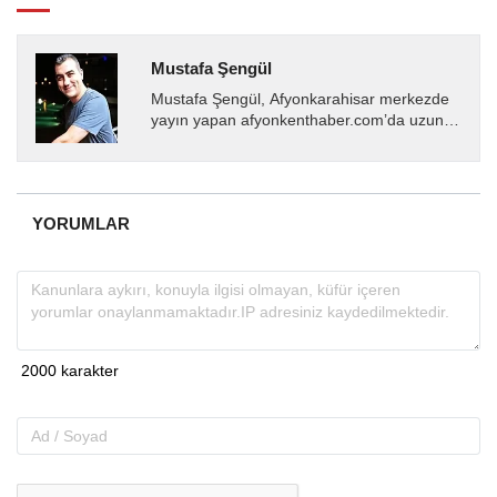
Mustafa Şengül
Mustafa Şengül, Afyonkarahisar merkezde
yayın yapan afyonkenthaber.com’da uzun
yıllardır yerel internet medyasında görev
almakta, haber akışı...
YORUMLAR