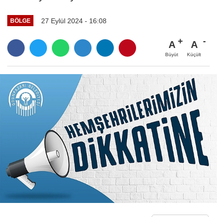
27 Eylül 2024 - 16:08
BÖLGE
A
A
Büyüt
Küçült