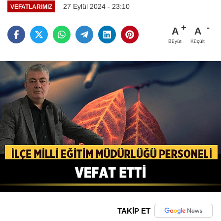
27 Eylül 2024 - 23:10
VEFATLARIMIZ
A
A
Büyüt
Küçült
TAKİP ET