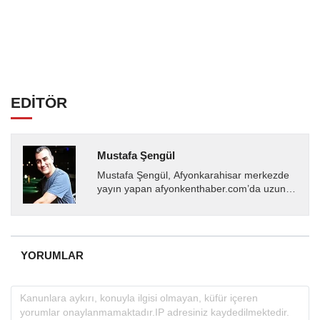
EDİTÖR
Mustafa Şengül
Mustafa Şengül, Afyonkarahisar merkezde
yayın yapan afyonkenthaber.com’da uzun
yıllardır yerel internet medyasında görev
almakta, haber akışı...
YORUMLAR