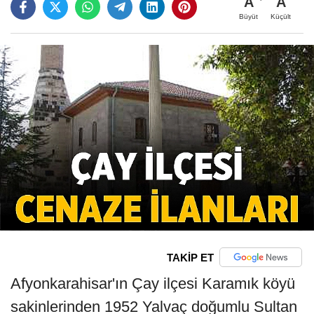
A
A
Büyüt
Küçült
TAKİP ET
Afyonkarahisar'ın Çay ilçesi Karamık köyü
sakinlerinden 1952 Yalvaç doğumlu Sultan