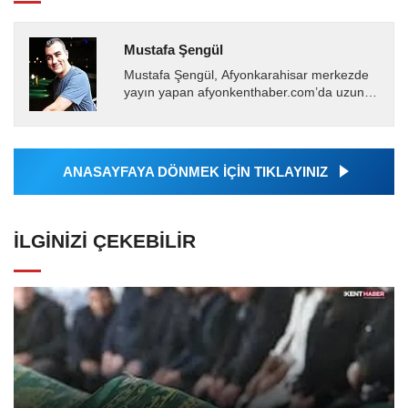
Mustafa Şengül
Mustafa Şengül, Afyonkarahisar merkezde
yayın yapan afyonkenthaber.com’da uzun
yıllardır yerel internet medyasında görev
almakta, haber akışı...
ANASAYFAYA DÖNMEK İÇİN TIKLAYINIZ
İLGINIZI ÇEKEBILIR