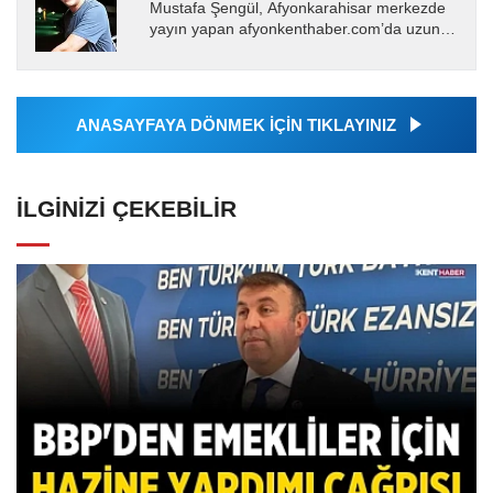
Mustafa Şengül, Afyonkarahisar merkezde
yayın yapan afyonkenthaber.com’da uzun
yıllardır yerel internet medyasında görev
almakta, haber akışı...
ANASAYFAYA DÖNMEK İÇİN TIKLAYINIZ
İLGINIZI ÇEKEBILIR