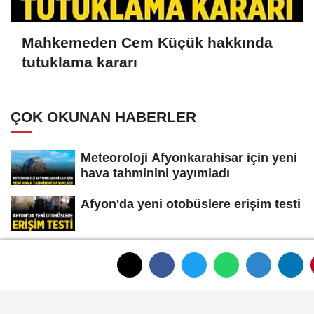
Mahkemeden Cem Küçük hakkında
tutuklama kararı
ÇOK OKUNAN HABERLER
Meteoroloji Afyonkarahisar için yeni
hava tahminini yayımladı
Afyon'da yeni otobüslere erişim testi
Afyonkarahisar'ın tanınan ismi
Ahmet Dikyamaç hayatını kaybetti
Afyon Cenaze İlanları 3 Ağustos
2026: Bugün Kimler Vefat Etti?