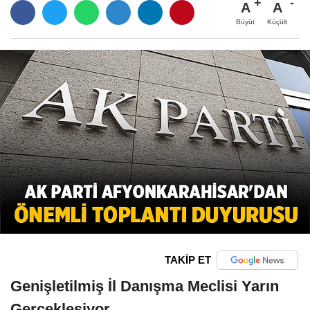
A
A
Büyüt
Küçült
TAKİP ET
Genişletilmiş İl Danışma Meclisi Yarın
Gerçekleşiyor