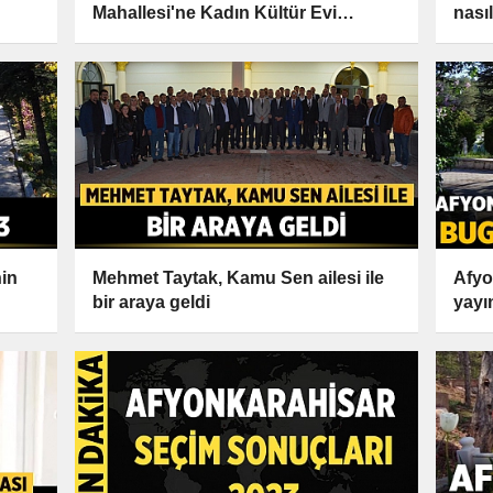
Mahallesi'ne Kadın Kültür Evi
nası
kazandırdı
nin
Mehmet Taytak, Kamu Sen ailesi ile
Afyo
bir araya geldi
yayı