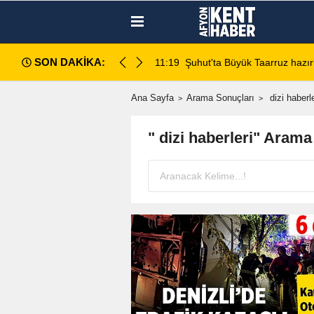
SON DAKİKA:
da değerlendirildi
11:18
Afyon Cenaze İlanları: 7 Ağus
Ana Sayfa
Arama Sonuçları
dizi haberle
" dizi haberleri" Arama