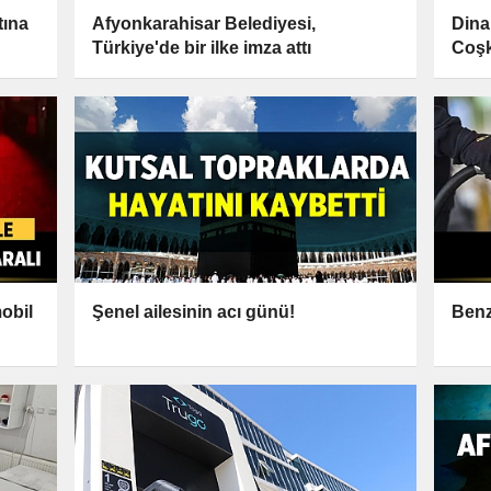
tına
Afyonkarahisar Belediyesi,
Dina
Türkiye'de bir ilke imza attı
Coşk
obil
Şenel ailesinin acı günü!
Benz