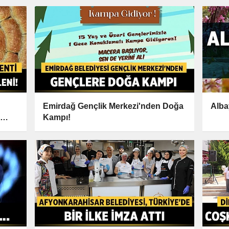
Emirdağ Gençlik Merkezi'nden Doğa
Alba
Kampı!