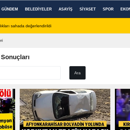
GÜNDEM
BELEDIYELER
ASAYIŞ
SIYASET
SPOR
EKO
tos 2026 Cuma Defin Bilgileri Açıklandı
01:31
Dinar'da beş gün 
ri
 Sonuçları