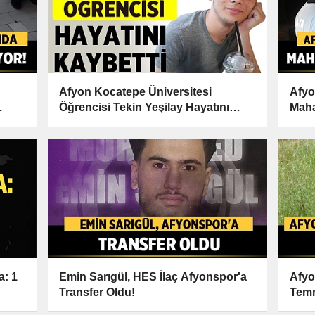
Afyon Kocatepe Üniversitesi
Afyo
Öğrencisi Tekin Yeşilay Hayatını
Maha
Kaybetti!
a: 1
Emin Sarıgül, HES İlaç Afyonspor'a
Afyo
Transfer Oldu!
Tem