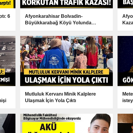
tı: 6
Afyonkarahisar Bolvadin-
Afyo
Büyükkarabağ Köyü Yolunda
Kaza
Korkutan Trafik Kazası!
Mutluluk Kervanı Minik Kalplere
Mete
işi
Ulaşmak İçin Yola Çıktı
iste