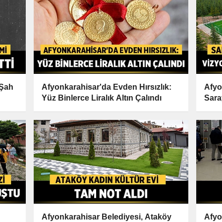
"Şah
Afyonkarahisar'da Evden Hırsızlık:
Afyo
Yüz Binlerce Liralık Altın Çalındı
Sara
Vizy
Afyonkarahisar Belediyesi, Ataköy
Afyo