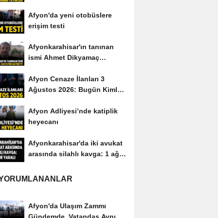
yayımladı
Afyon'da yeni otobüslere
erişim testi
Afyonkarahisar'ın tanınan
ismi Ahmet Dikyamaç
hayatını kaybetti
Afyon Cenaze İlanları 3
Ağustos 2026: Bugün Kimler
Vefat Etti?
Afyon Adliyesi’nde katiplik
heyecanı
Afyonkarahisar'da iki avukat
arasında silahlı kavga: 1 ağır
yaralı
 YORUMLANANLAR
Afyon'da Ulaşım Zammı
Gündemde, Vatandaş Aynı