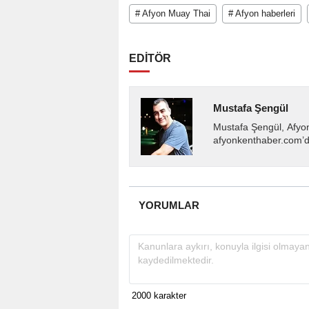
# Afyon Muay Thai
# Afyon haberleri
EDİTÖR
Mustafa Şengül
Mustafa Şengül, Afyo
afyonkenthaber.com’da
almakta, haber akışı..
YORUMLAR