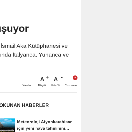
uşuyor
. İsmail Aka Kütüphanesi ve
amında İtalyanca, Yunanca ve
A
A
Büyüt
Küçült
Yazdır
Yorumlar
 OKUNAN HABERLER
Meteoroloji Afyonkarahisar
için yeni hava tahminini