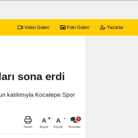
Video Galeri
Foto Galeri
Yazarlar
arı sona erdi
un katılımıyla Kocatepe Spor
.
A
A
Büyüt
Küçült
Yazdır
Yorumlar