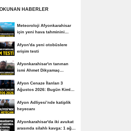
 OKUNAN HABERLER
Meteoroloji Afyonkarahisar
için yeni hava tahminini
yayımladı
Afyon'da yeni otobüslere
erişim testi
Afyonkarahisar'ın tanınan
ismi Ahmet Dikyamaç
hayatını kaybetti
Afyon Cenaze İlanları 3
Ağustos 2026: Bugün Kimler
Vefat Etti?
Afyon Adliyesi’nde katiplik
heyecanı
Afyonkarahisar'da iki avukat
arasında silahlı kavga: 1 ağır