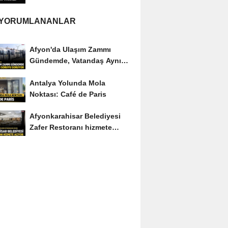
yaralı
 YORUMLANANLAR
Afyon'da Ulaşım Zammı
Gündemde, Vatandaş Aynı
Soruyu Soruyor
Antalya Yolunda Mola
Noktası: Café de Paris
Afyonkarahisar Belediyesi
Zafer Restoranı hizmete
açıyor