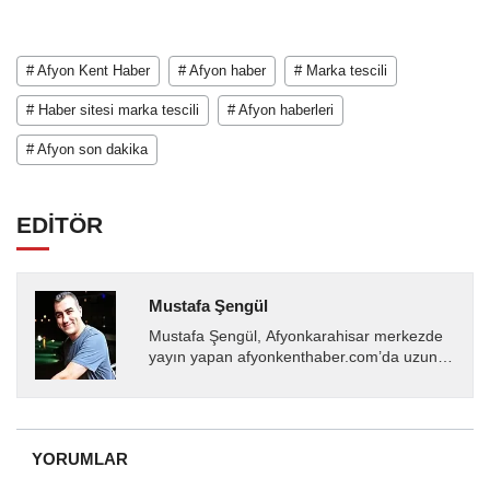
# Afyon Kent Haber
# Afyon haber
# Marka tescili
# Haber sitesi marka tescili
# Afyon haberleri
# Afyon son dakika
EDİTÖR
Mustafa Şengül
Mustafa Şengül, Afyonkarahisar merkezde
yayın yapan afyonkenthaber.com’da uzun
yıllardır yerel internet medyasında görev
almakta, haber akışı...
YORUMLAR