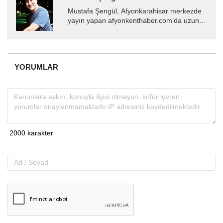
Mustafa Şengül, Afyonkarahisar merkezde
yayın yapan afyonkenthaber.com’da uzun
yıllardır yerel internet medyasında görev
almakta, haber akışı...
YORUMLAR