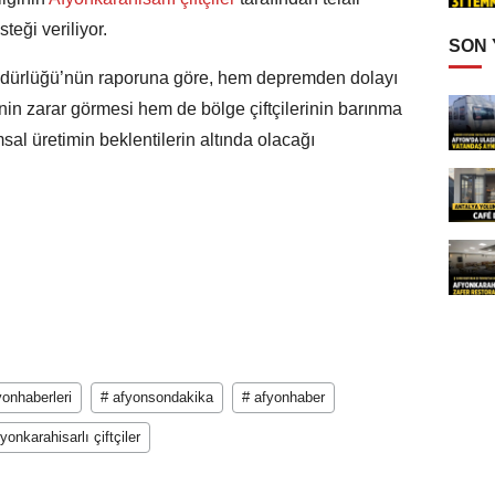
teği veriliyor.
SON
üdürlüğü’nün raporuna göre, hem depremden dolayı
inin zarar görmesi hem de bölge çiftçilerinin barınma
sal üretimin beklentilerin altında olacağı
yonhaberleri
# afyonsondakika
# afyonhaber
yonkarahisarlı çiftçiler