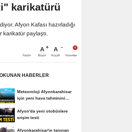
i" karikatürü
iyor. Afyon Kafası hazırladığı
r karikatür paylaştı.
A
A
Büyüt
Küçült
Yazdır
Yorumlar
 OKUNAN HABERLER
Meteoroloji Afyonkarahisar
için yeni hava tahminini
yayımladı
Afyon'da yeni otobüslere
erişim testi
Afyonkarahisar'ın tanınan