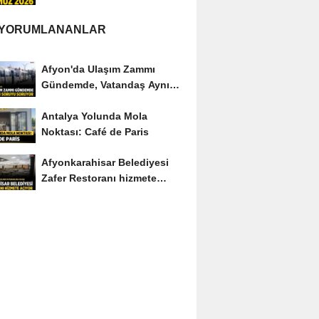
Edenler Kimler?
 YORUMLANANLAR
Afyon'da Ulaşım Zammı
Gündemde, Vatandaş Aynı
Soruyu Soruyor
Antalya Yolunda Mola
Noktası: Café de Paris
Afyonkarahisar Belediyesi
Zafer Restoranı hizmete
açıyor