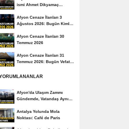
ismi Ahmet Dikyamaç
hayatını kaybetti
Afyon Cenaze İlanları 3
Ağustos 2026: Bugün Kimler
Vefat Etti?
Afyon Cenaze İlanları 30
Temmuz 2026
Afyon Cenaze İlanları 31
Temmuz 2026: Bugün Vefat
Edenler Kimler?
 YORUMLANANLAR
Afyon'da Ulaşım Zammı
Gündemde, Vatandaş Aynı
Soruyu Soruyor
Antalya Yolunda Mola
Noktası: Café de Paris