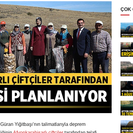
ÇOK
Güran Yiğitbaşı’nın talimatlarıyla deprem
iğinin
Afyonkarahisarlı çiftçiler
tarafından telafi