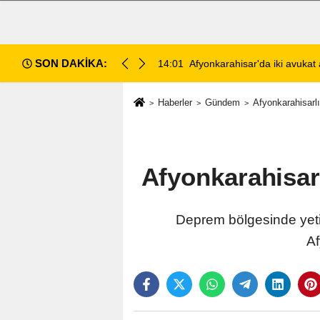
SON DAKİKA:
ahlı kavga: 1 ağır yaralı
13:28
Emirdağ Devlet Hastanesi'n
Haberler
Gündem
Afyonkarahisarlı 
Afyonkarahisarl
Deprem bölgesinde yetişt
Af