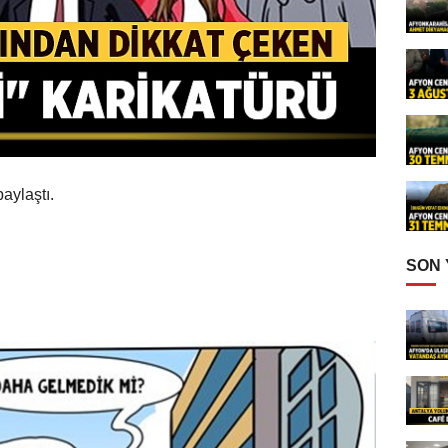
paylaştı.
SON