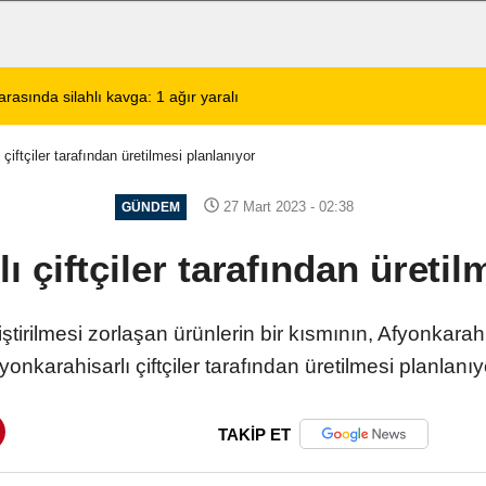
de KBB Uzmanı hasta kabulüne başlıyor
13:24
Google DeepMind'
çiftçiler tarafından üretilmesi planlanıyor
27 Mart 2023 - 02:38
GÜNDEM
ı çiftçiler tarafından üretil
irilmesi zorlaşan ürünlerin bir kısmının, Afyonkarahis
yonkarahisarlı çiftçiler tarafından üretilmesi planlanıy
TAKİP ET