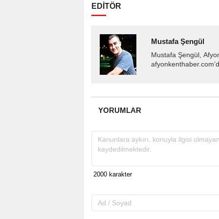
EDİTÖR
Mustafa Şengül
Mustafa Şengül, Afyo
afyonkenthaber.com’da
almakta, haber akışı..
YORUMLAR