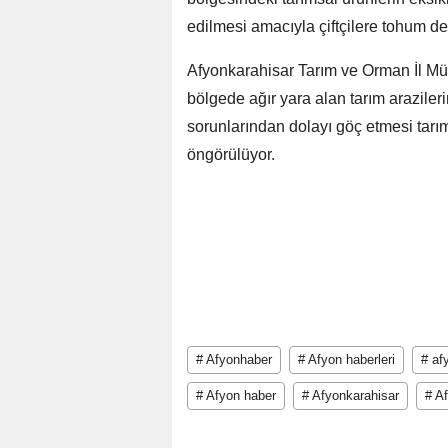
edilmesi amacıyla çiftçilere tohum des
Afyonkarahisar Tarım ve Orman İl M
bölgede ağır yara alan tarım araziler
sorunlarından dolayı göç etmesi tarım
öngörülüyor.
# Afyonhaber
# Afyon haberleri
# af
# Afyon haber
# Afyonkarahisar
# Af