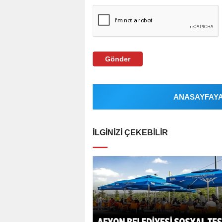
Gönder
ANASAYFAYA 
İLGINIZI ÇEKEBILIR