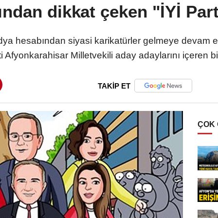
ndan dikkat çeken "İYİ Part
dya hesabından siyasi karikatürler gelmeye devam ed
i Afyonkarahisar Milletvekili aday adaylarını içeren bi
TAKİP ET
ÇOK