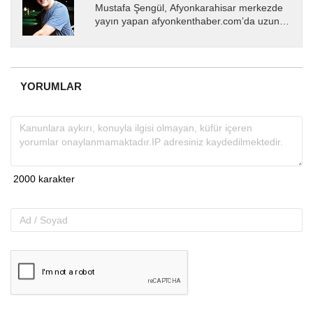
Mustafa Şengül, Afyonkarahisar merkezde
yayın yapan afyonkenthaber.com’da uzun
yıllardır yerel internet medyasında görev
almakta, haber akışı...
YORUMLAR