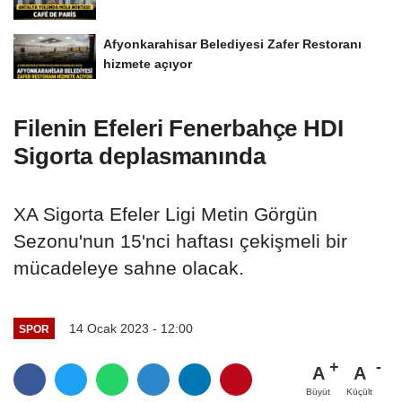
Afyonkarahisar Belediyesi Zafer Restoranı
hizmete açıyor
Filenin Efeleri Fenerbahçe HDI
Sigorta deplasmanında
XA Sigorta Efeler Ligi Metin Görgün
Sezonu'nun 15'nci haftası çekişmeli bir
mücadeleye sahne olacak.
14 Ocak 2023 - 12:00
SPOR
A
A
Büyüt
Küçült