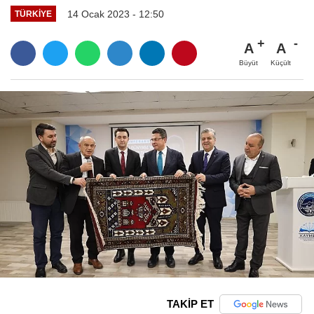
14 Ocak 2023 - 12:50
TÜRKIYE
A
A
Büyüt
Küçült
TAKİP ET