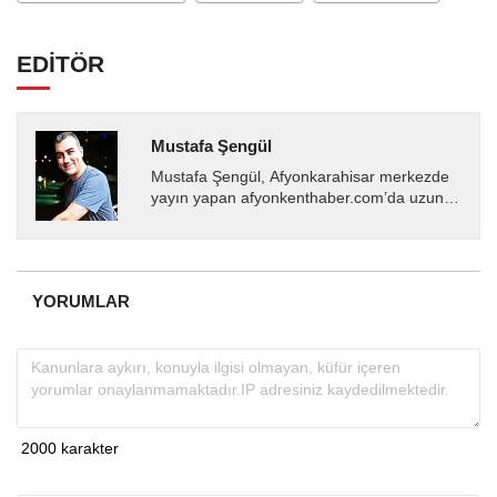
EDİTÖR
Mustafa Şengül
Mustafa Şengül, Afyonkarahisar merkezde
yayın yapan afyonkenthaber.com’da uzun
yıllardır yerel internet medyasında görev
almakta, haber akışı...
YORUMLAR