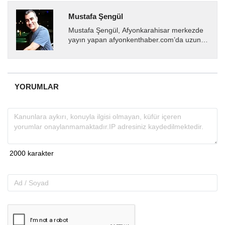
Mustafa Şengül
Mustafa Şengül, Afyonkarahisar merkezde
yayın yapan afyonkenthaber.com’da uzun
yıllardır yerel internet medyasında görev
almakta, haber akışı...
YORUMLAR