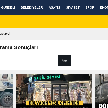
GÜNDEM
BELEDIYELER
ASAYIŞ
SIYASET
SPOR
EKO
uzurevi
Arama Sonuçları