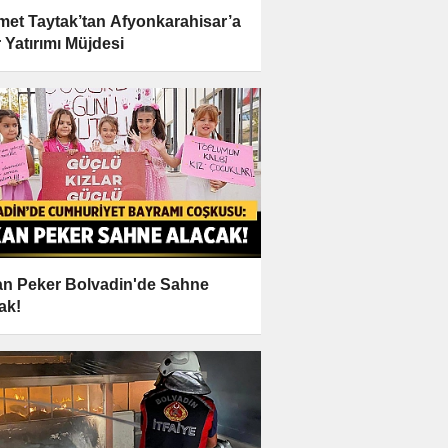
et Taytak’tan Afyonkarahisar’a
 Yatırımı Müjdesi
n Peker Bolvadin'de Sahne
ak!