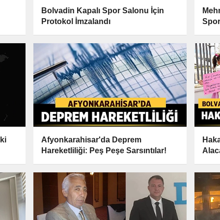
Bolvadin Kapalı Spor Salonu İçin
Mehm
Protokol İmzalandı
Spor
ki
Afyonkarahisar'da Deprem
Haka
Hareketliliği: Peş Peşe Sarsıntılar!
Alac