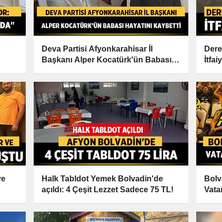
Deva Partisi Afyonkarahisar İl
Dere
Başkanı Alper Kocatürk'ün Babası
İtfa
Hayatını Kaybetti
ve
Halk Tabldot Yemek Bolvadin'de
Bolv
açıldı: 4 Çeşit Lezzet Sadece 75 TL!
Vata