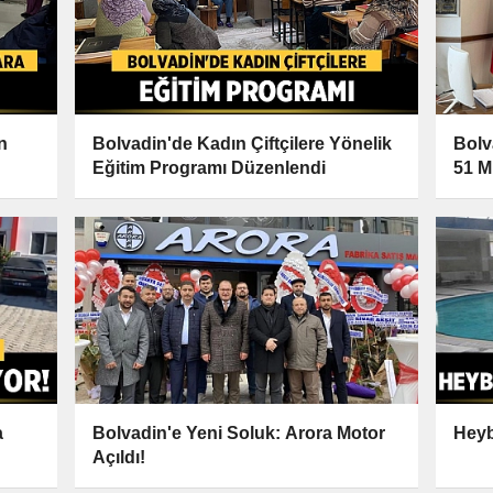
n
Bolvadin'de Kadın Çiftçilere Yönelik
Bolv
Eğitim Programı Düzenlendi
51 M
Açıl
a
Bolvadin'e Yeni Soluk: Arora Motor
Heyb
Açıldı!