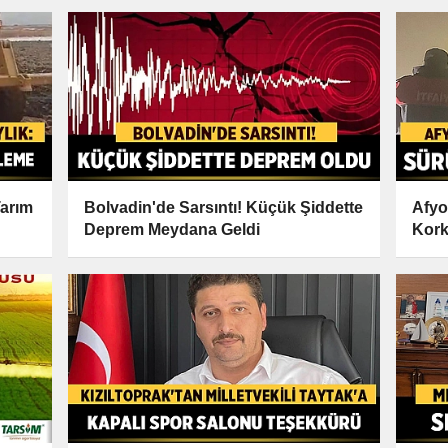
Tarım
Bolvadin'de Sarsıntı! Küçük Şiddette
Afyo
Deprem Meydana Geldi
Kork
Haya