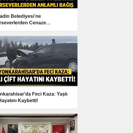
adin Belediyesi’ne
rseverlerden Cenaze
etlerine Anlamlı Destek
nkarahisar'da Feci Kaza: Yaşlı
Hayatını Kaybetti!