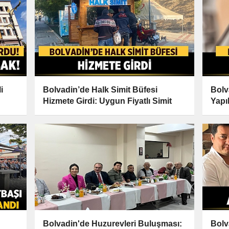
i
Bolvadin’de Halk Simit Büfesi
Bolv
Hizmete Girdi: Uygun Fiyatlı Simit
Yapı
Bolvadin'de Huzurevleri Buluşması:
Bolv