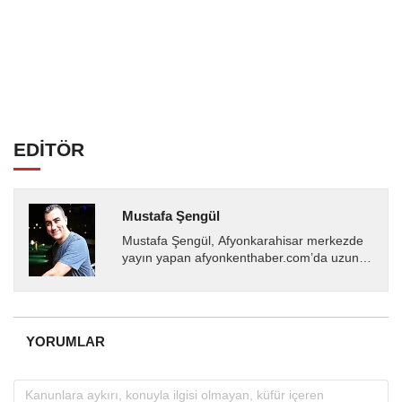
EDİTÖR
Mustafa Şengül
Mustafa Şengül, Afyonkarahisar merkezde
yayın yapan afyonkenthaber.com’da uzun
yıllardır yerel internet medyasında görev
almakta, haber akışı...
YORUMLAR