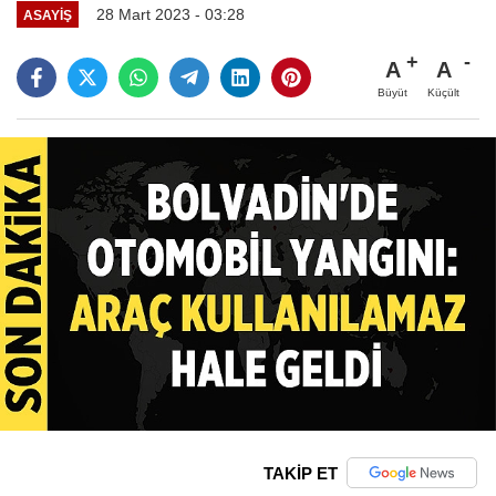
28 Mart 2023 - 03:28
ASAYIŞ
A
A
Büyüt
Küçült
TAKİP ET