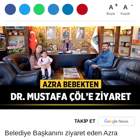
A
A
Büyüt
Küçült
TAKİP ET
Belediye Başkanını ziyaret eden Azra