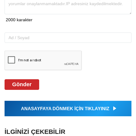
Gönder
ANASAYFAYA DÖNMEK İÇİN TIKLAYINIZ
İLGINIZI ÇEKEBILIR