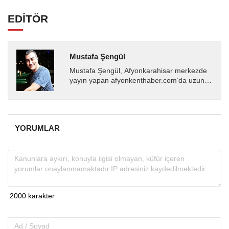
EDİTÖR
Mustafa Şengül
Mustafa Şengül, Afyonkarahisar merkezde
yayın yapan afyonkenthaber.com’da uzun
yıllardır yerel internet medyasında görev
almakta, haber akışı...
YORUMLAR