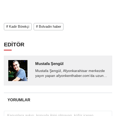
# Kadir Börekçi
# Bolvadin haber
EDİTÖR
Mustafa Şengül
Mustafa Şengül, Afyonkarahisar merkezde
yayın yapan afyonkenthaber.com’da uzun
yıllardır yerel internet medyasında görev
almakta, haber akışı...
YORUMLAR