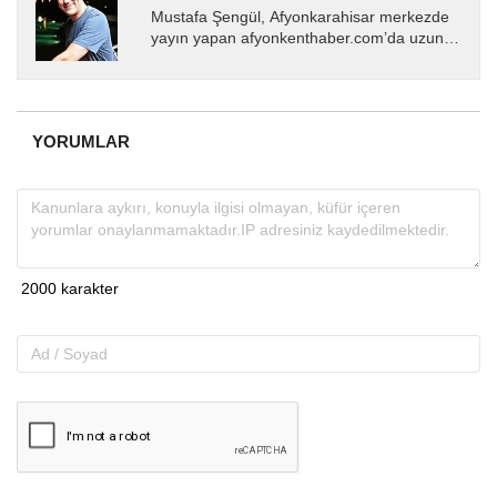
Mustafa Şengül, Afyonkarahisar merkezde
yayın yapan afyonkenthaber.com’da uzun
yıllardır yerel internet medyasında görev
almakta, haber akışı...
YORUMLAR