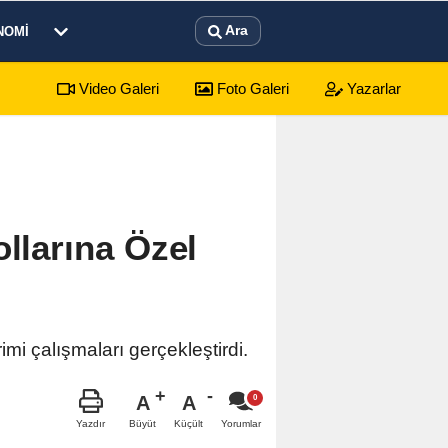
Ara
NOMI
Video Galeri
Foto Galeri
Yazarlar
: 1 Ölü, 15 Yaralı
14:59
8 Ağustos 2026 
ollarına Özel
imi çalışmaları gerçekleştirdi.
A
A
Büyüt
Küçült
Yazdır
Yorumlar