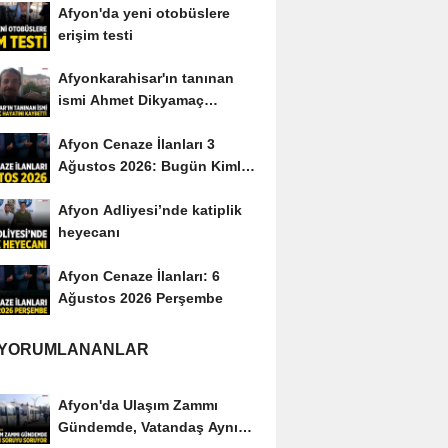
Afyon'da yeni otobüslere
erişim testi
Afyonkarahisar'ın tanınan
ismi Ahmet Dikyamaç
hayatını kaybetti
Afyon Cenaze İlanları 3
Ağustos 2026: Bugün Kimler
Vefat Etti?
Afyon Adliyesi’nde katiplik
heyecanı
Afyon Cenaze İlanları: 6
Ağustos 2026 Perşembe
 YORUMLANANLAR
Afyon'da Ulaşım Zammı
Gündemde, Vatandaş Aynı