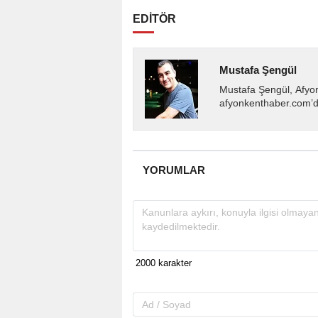
EDİTÖR
Mustafa Şengül
Mustafa Şengül, Afyo
afyonkenthaber.com’da
almakta, haber akışı..
YORUMLAR