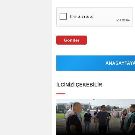
Gönder
ANASAYFAYA 
İLGINIZI ÇEKEBILIR