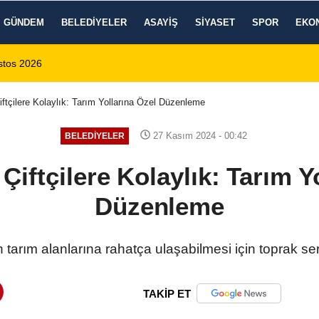
GÜNDEM
BELEDIYELER
ASAYIŞ
SIYASET
SPOR
EKO
6
14:35
Sinanpaşa’da Otobüs Kazası
iftçilere Kolaylık: Tarım Yollarına Özel Düzenleme
27 Kasım 2024 - 00:42
BELEDIYELER
Çiftçilere Kolaylık: Tarım Y
Düzenleme
in tarım alanlarına rahatça ulaşabilmesi için toprak ser
TAKİP ET