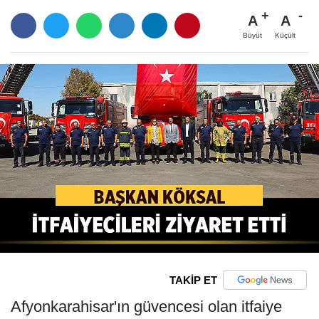
A
A
Büyüt
Küçült
TAKİP ET
Afyonkarahisar'ın güvencesi olan itfaiye