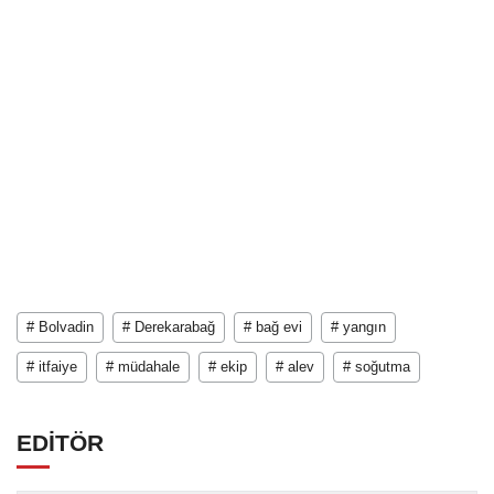
# Bolvadin
# Derekarabağ
# bağ evi
# yangın
# itfaiye
# müdahale
# ekip
# alev
# soğutma
EDİTÖR