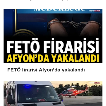
tutuklandı
FETÖ firarisi Afyon’da yakalandı