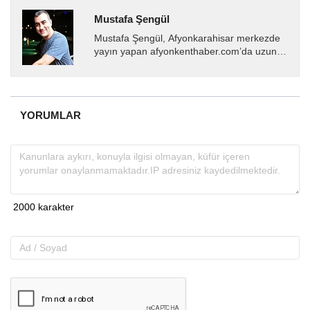
Mustafa Şengül
Mustafa Şengül, Afyonkarahisar merkezde
yayın yapan afyonkenthaber.com’da uzun
yıllardır yerel internet medyasında görev
almakta, haber akışı...
YORUMLAR