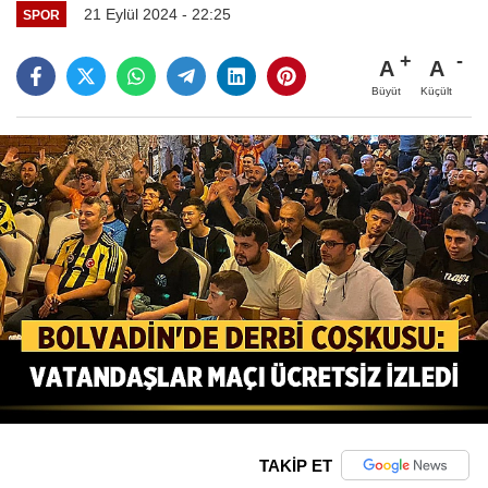
21 Eylül 2024 - 22:25
SPOR
A
A
Büyüt
Küçült
TAKİP ET