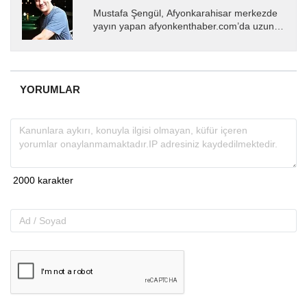
Mustafa Şengül, Afyonkarahisar merkezde
yayın yapan afyonkenthaber.com’da uzun
yıllardır yerel internet medyasında görev
almakta, haber akışı...
YORUMLAR