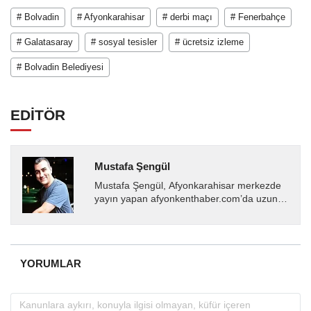
# Bolvadin
# Afyonkarahisar
# derbi maçı
# Fenerbahçe
# Galatasaray
# sosyal tesisler
# ücretsiz izleme
# Bolvadin Belediyesi
EDİTÖR
Mustafa Şengül
Mustafa Şengül, Afyonkarahisar merkezde
yayın yapan afyonkenthaber.com’da uzun
yıllardır yerel internet medyasında görev
almakta, haber akışı...
YORUMLAR