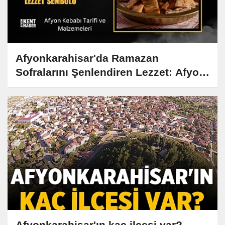
Afyonkarahisar'da Ramazan
Sofralarını Şenlendiren Lezzet: Afyon
Kebabı Tarifi ve Hikayesi
Afyonkarahisar'ın kaç ilçesi var?