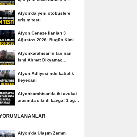
yayımladı
Afyon'da yeni otobüslere
erişim testi
Afyon Cenaze İlanları 3
Ağustos 2026: Bugün Kimler
Vefat Etti?
Afyonkarahisar'ın tanınan
ismi Ahmet Dikyamaç
hayatını kaybetti
Afyon Adliyesi’nde katiplik
heyecanı
Afyonkarahisar'da iki avukat
arasında silahlı kavga: 1 ağır
yaralı
 YORUMLANANLAR
Afyon'da Ulaşım Zammı