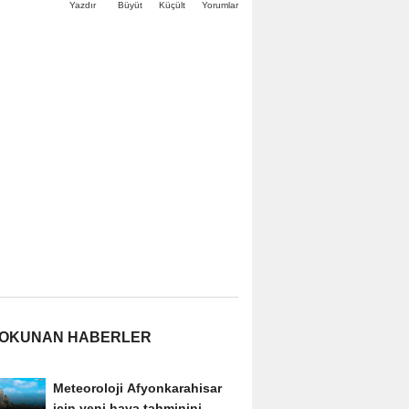
Büyüt
Küçült
Yazdır
Yorumlar
 OKUNAN HABERLER
Meteoroloji Afyonkarahisar
için yeni hava tahminini