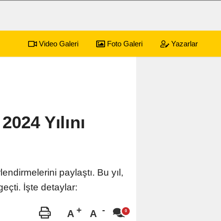
Video Galeri
Foto Galeri
Yazarlar
2024 Yılını
ndirmelerini paylaştı. Bu yıl,
çti. İşte detaylar:
A
A