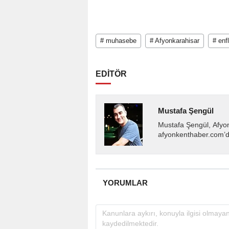
# muhasebe
# Afyonkarahisar
# en
EDİTÖR
Mustafa Şengül
Mustafa Şengül, Afyo
afyonkenthaber.com’da
almakta, haber akışı..
YORUMLAR