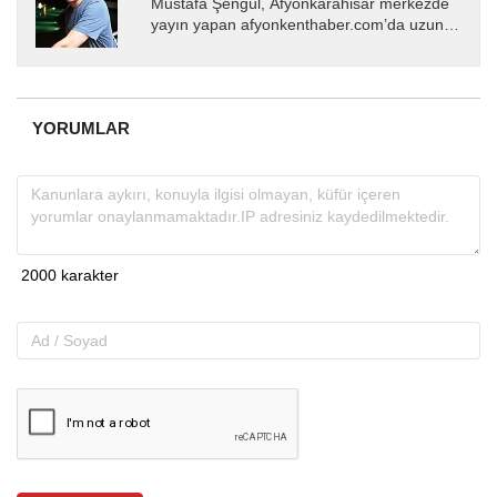
Mustafa Şengül, Afyonkarahisar merkezde
yayın yapan afyonkenthaber.com’da uzun
yıllardır yerel internet medyasında görev
almakta, haber akışı...
YORUMLAR