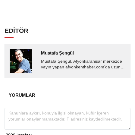
EDİTÖR
Mustafa Şengül
Mustafa Şengül, Afyonkarahisar merkezde
yayın yapan afyonkenthaber.com’da uzun
yıllardır yerel internet medyasında görev
almakta, haber akışı...
YORUMLAR