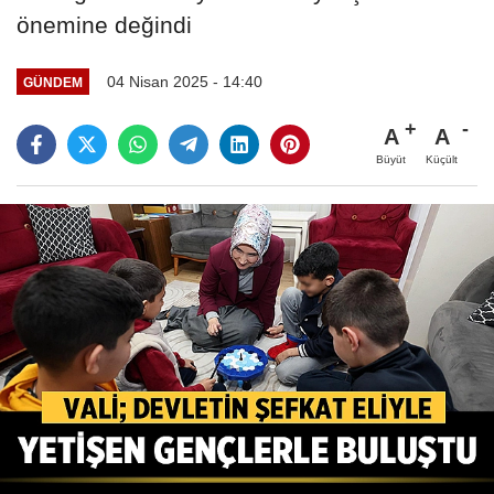
önemine değindi
04 Nisan 2025 - 14:40
GÜNDEM
A
A
Büyüt
Küçült