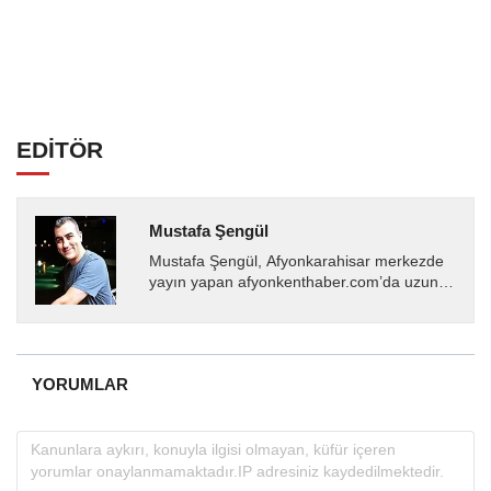
EDİTÖR
Mustafa Şengül
Mustafa Şengül, Afyonkarahisar merkezde
yayın yapan afyonkenthaber.com’da uzun
yıllardır yerel internet medyasında görev
almakta, haber akışı...
YORUMLAR