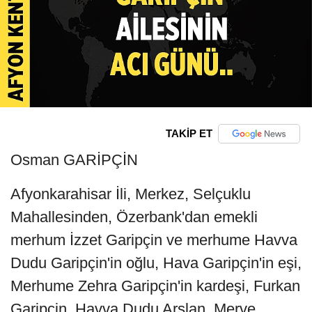
TAKİP ET
Osman GARİPÇİN
Afyonkarahisar İli, Merkez, Selçuklu
Mahallesinden, Özerbank'dan emekli
merhum İzzet Garipçin ve merhume Havva
Dudu Garipçin'in oğlu, Hava Garipçin'in eşi,
Merhume Zehra Garipçin'in kardeşi, Furkan
Garipçin, Havva Dudu Arslan, Merve