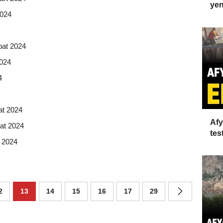
yen
2024
bat 2024
2024
4
at 2024
Afy
at 2024
test
t 2024
2
13
14
15
16
17
29