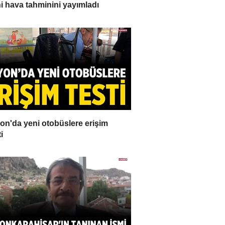
i hava tahminini yayımladı
on'da yeni otobüslere erişim
i