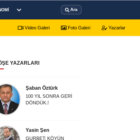
Ara
NOMI
Video Galeri
Foto Galeri
Yazarlar
arı: 7 Ağustos 2026 Cuma Defin Bilgileri Açıklandı
01:31
Dinar'd
ÖŞE YAZARLARI
Şaban Öztürk
100 YIL SONRA GERİ
DÖNDÜK.!
Yasin Şen
GURBET: KÖYÜN