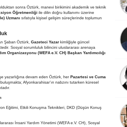
lduktan sonra Öztürk, manevi birikimini akademik ve teknik
ksiyon Öğretmenliği
ile dilin doğru kullanımı üzerine
le) Uzmanı
sıfatıyla kişisel gelişim süreçlerinde toplumun
luk
anan Şaban Öztürk,
Gazeteci Yazar
kimliğiyle güncel
tedir. Sosyal sorumluluk bilincini uluslararası arenaya
rdım Organizasyonu (WEFA e.V. CH) Başkan Yardımcılığı
e yazarlığına devam eden Öztürk, her
Pazartesi ve Cuma
 buluşmakta; Afyonkarahisar'ın nabzını tutarken küresel
tadır.
ı
yon Eğitimi, Etkili Konuşma Teknikleri, DKD (Düşün Konuş
lararası İnsani Yardım Yönetimi (WEFA e.V. CH), Sosyal