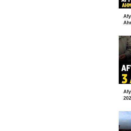
Afy
Ahm
Afy
202