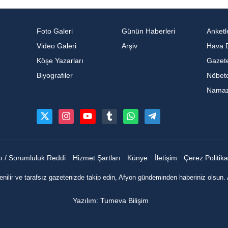
Foto Galeri
Günün Haberleri
Anketl
Video Galeri
Arşiv
Hava 
Köşe Yazarları
Gazete
Biyografiler
Nöbetc
Namaz 
sı / Sorumluluk Reddi
Hizmet Şartları
Künye
İletişim
Çerez Politika
nilir ve tarafsız gazetenizde takip edin, Afyon gündeminden haberiniz olsun. 
Yazılım: Tumeva Bilişim