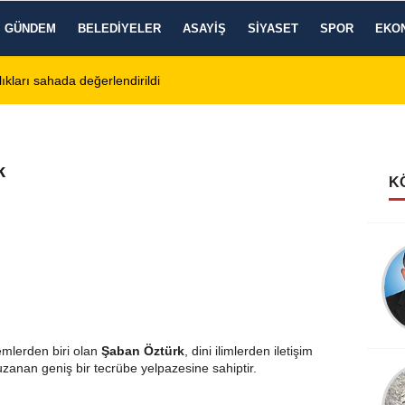
GÜNDEM
BELEDIYELER
ASAYIŞ
SIYASET
SPOR
EKO
ıkları sahada değerlendirildi
11:18
Afyon Cenaze İlanl
k
K
alemlerden biri olan
Şaban Öztürk
, dini ilimlerden iletişim
uzanan geniş bir tecrübe yelpazesine sahiptir.