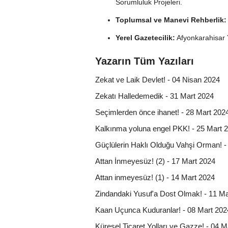
Sorumluluk Projeleri.
Toplumsal ve Manevi Rehberlik:
Yerel Gazetecilik:
Afyonkarahisar Y
Yazarın Tüm Yazıları
Zekat ve Laik Devlet! - 04 Nisan 2024
Zekatı Halledemedik - 31 Mart 2024
Seçimlerden önce ihanet! - 28 Mart 202
Kalkınma yoluna engel PKK! - 25 Mart 
Güçlülerin Haklı Olduğu Vahşi Orman! -
Attan İnmeyesüz! (2) - 17 Mart 2024
Attan inmeyesüz! (1) - 14 Mart 2024
Zindandaki Yusuf'a Dost Olmak! - 11 Ma
Kaan Uçunca Kuduranlar! - 08 Mart 202
Küresel Ticaret Yolları ve Gazze! - 04 M