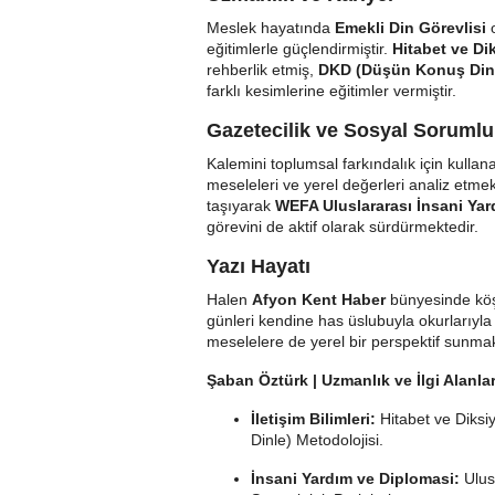
Meslek hayatında
Emekli Din Görevlisi
o
eğitimlerle güçlendirmiştir.
Hitabet ve Di
rehberlik etmiş,
DKD (Düşün Konuş Din
farklı kesimlerine eğitimler vermiştir.
Gazetecilik ve Sosyal Sorumlu
Kalemini toplumsal farkındalık için kull
meseleleri ve yerel değerleri analiz etmek
taşıyarak
WEFA Uluslararası İnsani Ya
görevini de aktif olarak sürdürmektedir.
Yazı Hayatı
Halen
Afyon Kent Haber
bünyesinde köş
günleri kendine has üslubuyla okurlarıyla
meselelere de yerel bir perspektif sunmak
Şaban Öztürk | Uzmanlık ve İlgi Alanlar
İletişim Bilimleri:
Hitabet ve Diksi
Dinle) Metodolojisi.
İnsani Yardım ve Diplomasi:
Ulus