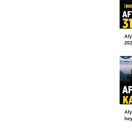
Afy
202
Afy
hey