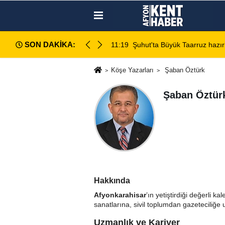
SON DAKİKA:
retimi sahada inceledi
11:19
Şuhut'ta Büyük Taarruz hazırl
Köşe Yazarları
Şaban Öztürk
Şaban Öztür
Hakkında
Afyonkarahisar
’ın yetiştirdiği değerli k
sanatlarına, sivil toplumdan gazeteciliğe 
Uzmanlık ve Kariyer