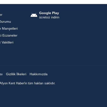
Google Play
er
ücretsiz indirin
Durumu
 Manşetleri
i Eczaneler
Vakitleri
sı
Gizlilik İlkeleri
Hakkımızda
Afyon Kent Haber'in tüm hakları saklıdır.